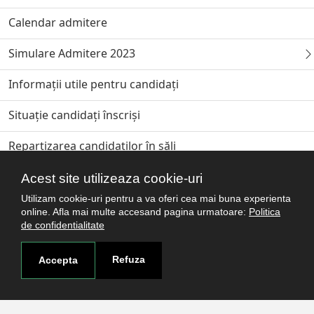
Calendar admitere
Simulare Admitere 2023
Informații utile pentru candidați
Situație candidați înscriși
Repartizarea candidatilor în săli
Harta clădirilor de concurs Admitere 2023
Acest site utilizeaza cookie-uri
Utilizam cookie-uri pentru a va oferi cea mai buna experienta
Rezultate Admitere iulie 2023
online. Afla mai multe accesand pagina urmatoare:
Politica
de confidentialitate
Program depunere dosare Acte original
Refuza
Accepta
Date contact Decanate Facultaţi