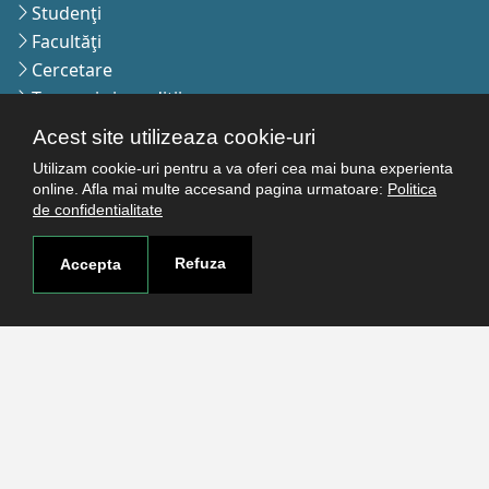
Studenţi
Facultăţi
Cercetare
Termeni şi condiţii
Politica de confidenţialitate
Acest site utilizeaza cookie-uri
Autentificare
Utilizam cookie-uri pentru a va oferi cea mai buna experienta
online. Afla mai multe accesand pagina urmatoare:
Politica
de confidentialitate
Contact
Refuza
Accepta
Pagina de contact
Cum ajungi aici
Covid-19
Str. Petru Rareş nr.2, Craiova, 200349
Abonează-te la newsletter!
The Human
Resources