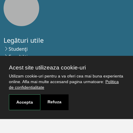
Legături utile
Studenţi
Facultăţi
Cercetare
Acest site utilizeaza cookie-uri
Termeni şi condiţii
Utilizam cookie-uri pentru a va oferi cea mai buna experienta
Politica de confidenţialitate
online. Afla mai multe accesand pagina urmatoare:
Politica
Autentificare
de confidentialitate
Refuza
Accepta
Contact
Pagina de contact
Cum ajungi aici