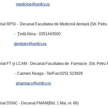
medicine@umfcv.ro
riat RPSI - Decanat Facultatea de Medicină dentară (Str. Petru 
rdă Alina - 0351443500
dentistry@umfcv.ro
riat FT şi LCAM - Decanat Facultatea de Farmacie
(
Str. Petru 
rmen Neaga - Tel/Fax:0251 523929
pharmacy@umfcv.ro
riat DSNC - Decanat FMAM(Bld. 1 Mai, nr. 68)