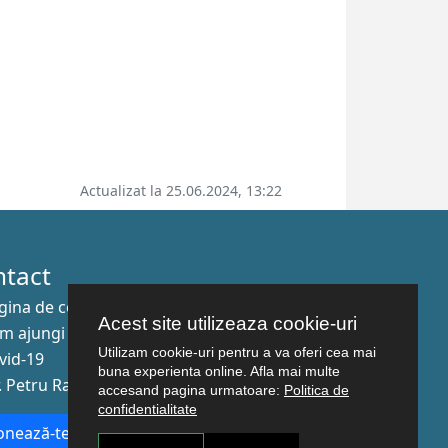
Actualizat la 25.06.2024, 13:22
ntact
gina de contact
Acest site utilizeaza cookie-uri
m ajungi aici
Utilizam cookie-uri pentru a va oferi cea mai
vid-19
buna experienta online. Afla mai multe
r. Petru Rareş nr.2, Craiova, 200349
accesand pagina urmatoare:
Politica de
confidentialitate
nează-te la newsletter!