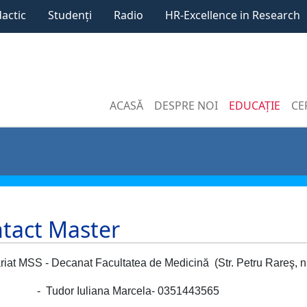
dactic
Studenți
Radio
HR-Excellence in Research
ACASĂ
DESPRE NOI
EDUCAȚIE
CE
tact Master
riat MSS - Decanat Facultatea de Medicină (Str. Petru Rareş, n
-
Tudor Iuliana Marcela
- 0351443565