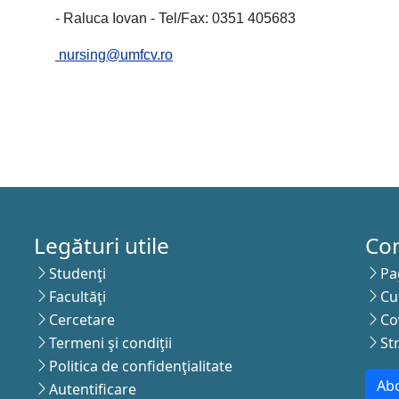
uca Iovan - Tel/Fax: 0351 405683
nursing@umfcv.ro
Legături utile
Co
Studenţi
Pa
Facultăţi
Cu
Cercetare
Co
Termeni şi condiţii
St
Politica de confidenţialitate
Abo
Autentificare