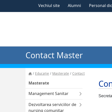
Vechiul site
Alumni
Personal di
Contact Master
Educație
Masterate
Contact
Con
Masterate
Management Sanitar
Secreta
Dezvoltarea serviciilor de
nursing comunitar