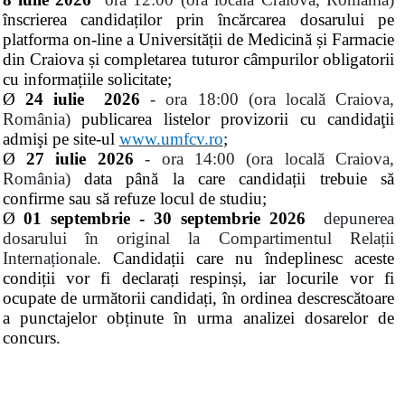
înscrierea candidaților prin încărcarea dosarului pe
platforma on-line a Universității de Medicină și Farmacie
din Craiova și completarea tuturor câmpurilor obligatorii
cu informațiile solicitate;
Ø
24 iulie 2026
-
ora 18:00 (ora local
ă Craiova,
România)
publicarea listelor provizorii cu candidaţii
admişi pe site-ul
www.umfcv.ro
;
Ø
27 iulie 2026
-
ora
14:00 (ora local
ă Craiova,
România)
data până la care candidații trebuie să
confirme sau să refuze locul de studiu;
Ø
01 septembrie - 30 septembrie 2026
depunerea
dosarului în original la Compartimentul Relații
Internaționale.
Candidații care nu îndeplinesc aceste
condiții vor fi declarați respinși, iar locurile vor fi
ocupate de următorii candidați, în ordinea descrescătoare
a punctajelor obținute în urma analizei dosarelor de
concurs.