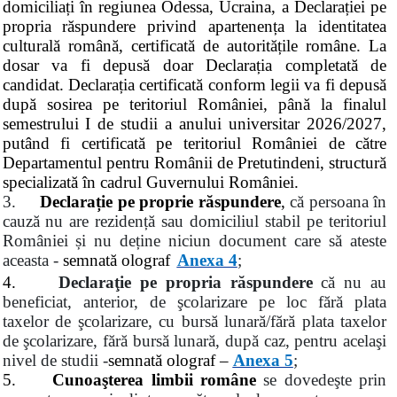
domiciliați în regiunea Odessa, Ucraina, a Declarației pe
propria răspundere privind apartenența la identitatea
culturală română, certificată de autoritățile române. La
dosar va fi depusă doar Declarația completată de
candidat. Declarația certificată conform legii va fi depusă
după sosirea pe teritoriul României, până la finalul
semestrului I de studii a anului universitar 2026/2027,
putând fi certificată pe teritoriul României de către
Departamentul pentru Românii de Pretutindeni, structură
specializată în cadrul Guvernului României.
3.
Declarație pe proprie răspundere
,
că persoana în
cauză nu are rezidență sau domiciliul stabil pe teritoriul
României și nu deține niciun document care să ateste
aceasta -
semnată olograf
Anexa 4
;
4.
Declaraţie pe propria răspundere
că nu au
beneficiat, anterior, de şcolarizare pe loc fără plata
taxelor de şcolarizare, cu bursă lunară/fără plata taxelor
de şcolarizare, fără bursă lunară, după caz, pentru acelaşi
nivel de studii -
semnată olograf –
Anexa 5
;
5.
Cunoaşterea limbii române
se dovedeşte prin