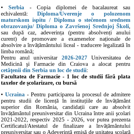
•
Serbia
- Copia diplomei de bacalaureat sau
echivalentă:
Diploma/Uverenje o polozenom
maturskom ispitu / Diploma o stečenom srednem
obrazovanju/ Diploma o Završenoj Srednjoj Školi
,
sau după caz, adeverința (pentru absolvenți anului
curent) de promovare a examenelor naționale de
absolvire a învățământului liceal - traducere legalizată în
limba română;
Pentru anul universitar
2026-2027
Universitatea de
Medicină şi Farmacie din Craiova a alocat pentru
cetăţenii din Serbia un loc de studii
:
Facultatea de Farmacie - 1 loc de studii fără plata
taxelor de şcolarizare, cu bursă
•
Ucraina
- Pentru participarea la procesul de admitere
pentru studii de licență în instituțiile de învățământ
superior din România, candidații care au absolvit
învățământul preuniversitar din Ucraina între anii şcolari
2021-2022, respectiv 2025 - 2026, vor putea prezenta
Certificatul/Atestatul de finalizare a învățământului
preuniversitar sau o Adeverință emisă de unitatea școlară