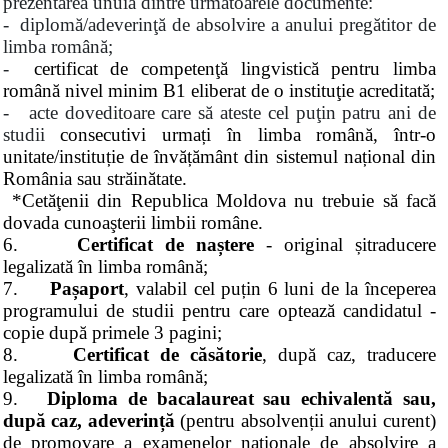
prezentarea unuia dintre următoarele documente:
- diplomă/adeverinţă de absolvire a anului pregătitor de
limba română;
-
certificat de competenţă lingvistică pentru limba
română nivel minim B1 eliberat de o instituţie acreditată;
- acte doveditoare care să ateste cel puţin patru ani de
studii
consecutivi urmați în limba română, într-o
unitate/instituție de învățământ din sistemul național din
România sau străinătate.
*
Cetăţenii din Republica Moldova nu trebuie să facă
dovada cunoaşterii limbii române.
6.
Certificat de naștere
-
original și
traducere
legalizată în limba română;
7.
Pașaport
,
valabil cel puțin 6 luni de la începerea
programului de studii pentru care optează candidatul -
copie după primele 3 pagini;
8.
Certificat de căsătorie
,
după caz, traducere
legalizată în limba română;
9
.
Diploma de bacalaureat sau echivalentă sau,
după caz, adeverință
(pentru absolvenții anului curent)
de promovare a examenelor naţionale de absolvire a