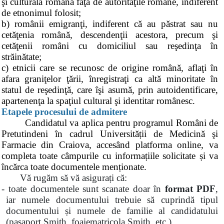
şi culturală română faţă de autorităţile române, indiferent
de etnonimul folosit;
b) românii emigranţi, indiferent că au păstrat sau nu
cetăţenia română, descendenţii acestora, precum şi
cetăţenii români cu domiciliul sau reşedinţa în
străinătate;
c) etnicii care se recunosc de origine română, aflaţi în
afara graniţelor ţării, înregistraţi ca altă minoritate în
statul de reşedinţă, care îşi asumă, prin autoidentificare,
apartenenţa la spaţiul cultural şi identitar românesc.
Etapele procesului de admitere
Candidatul va aplica pentru programul Români de
Pretutindeni în cadrul Universității de Medicină şi
Farmacie din Craiova, accesând platforma online, va
completa toate câmpurile cu informațiile solicitate și va
încărca toate documentele menționate.
Vă rugăm să vă asigurați că:
-
toate documentele sunt scanate doar în
format PDF
,
iar numele documentului trebuie să cuprindă tipul
documentului și numele de familie al candidatului
(pașaport.Smith, foaiematricola.Smith, etc.).