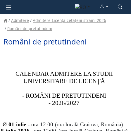
Admitere
Admitere Licență cetățeni străini 2026
Români de pretutindeni
Români de pretutindeni
CALENDAR ADMITERE LA STUDII
UNIVERSITARE DE LICENŢĂ
- ROMÂNI DE PRETUTINDENI
- 2026/2027
Ø
01 iulie
-
ora 12:00 (ora local
ă Craiova, România)
–
8 iulie 2026
ora 12:00 (ora local
ă Craiova, România)