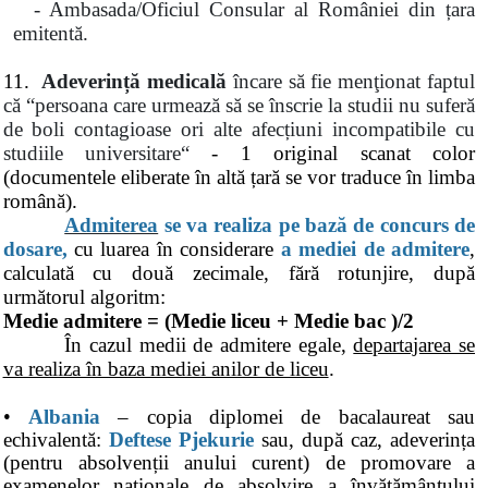
- Ambasada/Oficiul Consular al României din țara
emitentă.
11.
Adeverință medicală
în
care să fie menţionat faptul
că
“
persoana care urmează să se înscrie la studii nu suferă
de boli contagioase ori alte afecțiuni incompatibile cu
studiile universitare
“
- 1 original scanat color
(documentele eliberate în altă țară se vor traduce în limba
română).
Admiterea
se va realiza pe bază de concurs de
dosare,
cu luarea în considerare
a mediei de admitere
,
calculată cu două zecimale, fără rotunjire, după
următorul algoritm:
Medie admitere = (Medie liceu + Medie bac )/2
În cazul medii de admitere egale,
departajarea se
va realiza în baza mediei anilor de liceu
.
•
Albania
– copia diplomei de bacalaureat sau
echivalentă:
Deftese Pjekurie
sau, după caz, adeverința
(pentru absolvenții anului curent) de promovare a
examenelor naționale de absolvire a învățământului