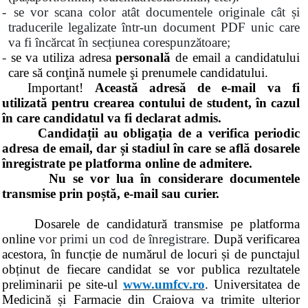
-
se vor scana color atât documentele originale cât și
traducerile legalizate într-un document PDF unic care
va fi încărcat în secțiunea corespunzătoare;
-
se va utili
za adresa
personală
de email a candidatului
care să conţină numele şi prenumele candidatului
.
Important!
Această adresă de e-mail va fi
utilizată pentru crearea contului de student, în cazul
în care candidatul va fi declarat admis.
Candidații au obligația de a verifica periodic
adresa de email, dar și stadiul în care se află dosarele
înregistrate pe platforma online de admitere.
Nu se vor lua în considerare documentele
transmise prin poștă, e-mail sau curier.
Dosarele de candidatură transmise pe platforma
online
vor primi un cod de înregistrare.
După verificarea
acestora, în funcție de numărul de locuri și de punctajul
obținut de fiecare candidat se vor publica rezultatele
preliminarii pe site-ul
www.umfcv.ro
. Universitatea de
Medicină și Farmacie din Craiova va trimite ulterior