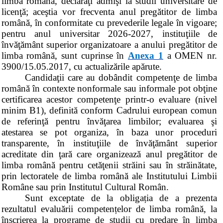
limba română, declaraţi admişi la studii universitare de
licenţă; aceştia vor frecventa anul pregătitor de limba
română, în conformitate cu prevederile legale în vigoare;
pentru anul universitar 2026-2027, instituţiile de
învăţământ superior organizatoare a anului pregătitor de
limba română, sunt cuprinse în
Anexa 1
a OMEN nr.
3900/15.05.2017, cu actualizările apărute.
Candidaţii care au dobândit competenţe de limba
română în contexte nonformale sau informale pot obţine
certificarea acestor competenţe printr-o evaluare (nivel
minim B1), definită conform Cadrului european comun
de referinţă pentru învăţarea limbilor; evaluarea şi
atestarea se pot organiza, în baza unor proceduri
transparente, în instituţiile de învăţământ superior
acreditate din ţară care organizează anul pregătitor de
limba română pentru cetăţenii străini sau în străinătate,
prin lectoratele de limba română ale Institutului Limbii
Române sau prin Institutul Cultural Român.
Sunt exceptate de la obligația de a prezenta
rezultatul evaluării competențelor de limba română, la
înscrierea la programe de studii cu predare în limba