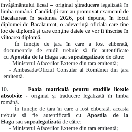
învățământului liceal – original și
traducere
legalizată în
limba română
. Candidaţii care au promovat examenul de
Bacalaureat în sesiunea 2026, pot depune, în locul
diplomei de Bacalaureat, o adeverinţă oficială care ține
loc de diplomă și care conține datele ce vor fi înscrise în
viitoarea diplomă.
În funcție de țara în care a fost eliberată,
documentele de studii trebuie să fie autentificate
cu
Apostila de la Haga
sau
supralegalizate
de către:
- Ministerul Afacerilor Externe din țara emitentă;
- Ambasada/Oficiul Consular al României din țara
emitentă.
10.
Foaia matricolă pentru studiile liceale
absolvite
- original și traducere legalizată în limba
română.
În funcție de țara în care a fost eliberată, aceasta
trebuie să fie autentificată cu
Apostila de la
Haga
sau
supralegalizată
de către:
- Ministerul Afacerilor Externe din țara emitentă;