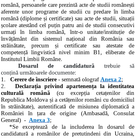
română, persoanele care prezintă acte de studii românești
aferente unor programe de studii cu predare în limba
română (diplome și certificate) sau acte de studii, situații
școlare atestând cel puțin patru ani de studii consecutivi
urmați în limba română, într-o unitate/instituție de
învățământ din sistemul național din România sau
străinătate, precum și certificate sau atestate de
competență lingvistică nivel minim B1, eliberate de
Institutul Limbii Române.
Dosarul de candidatură
trebuie s
ă
conțină
următoarele documente:
1.
Cerere de înscriere
- semnată olograf
Anexa 2
;
2.
Declarația privind apartenența la identitatea
culturală română
(cu excepția cetațenilor din
Republica Moldova și a cetățenilor români cu domiciliul
în străinătate), autentificată de misiunea diplomatică a
României în țara de origine (Ambasadă, Consulat
General) -
Anexa 3
;
*
Se exceptează de la includerea în dosarul de
candidatură a românilor de pretutindeni din Ucraina,