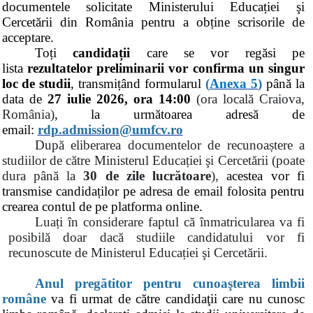
documentele solicitate Ministerului Educației şi
Cercetării din România pentru a obține scrisorile de
acceptare.
Toți
candidații
care se vor regăsi pe
lista
rezultatelor preliminarii
vor confirma un singur
loc de studii
, transmițând formularul
(
Anexa 5
)
până la
data de
27 iulie 2026
, ora 14:00
(ora local
ă Craiova,
România)
, la următoarea adresă de
email:
rdp.admission@umfcv.ro
După eliberarea documentelor de recunoaștere a
studiilor de către Ministerul Educației şi Cercetării (poate
dura până la
30 de zile lucrătoare
),
acestea vor fi
transmise candidaților pe adresa de email folosita pentru
crearea contul de pe platforma online.
Luați în considerare faptul că înmatricularea va fi
posibilă doar dacă studiile candidatului vor fi
recunoscute de Ministerul Educației şi Cercetării.
Anul pregătitor pentru cunoaşterea limbii
române
va fi urmat de către candidaţii care nu cunosc