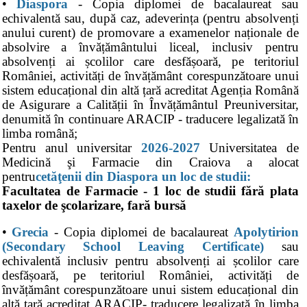
•
Diaspora
- Copia diplomei de bacalaureat sau
echivalentă sau, după caz, adeverința (pentru absolvenți
anului curent) de promovare a examenelor naționale de
absolvire a învățământului liceal, inclusiv pentru
absolvenți ai școlilor care desfășoară, pe teritoriul
României, activități de învățământ corespunzătoare unui
sistem educațional din altă țară acreditat Agenția Română
de Asigurare a Calității în Învățământul Preuniversitar,
denumită în continuare ARACIP - traducere legalizată în
limba română;
Pentru anul universitar
2026-2027
Universitatea de
Medicină şi Farmacie din Craiova a alocat
pentru
cetăţenii din Diaspora un loc de studii:
Facultatea de Farmacie - 1 loc de studii fără plata
taxelor de şcolarizare, fară bursă
•
Grecia
- Copia diplomei de bacalaureat
Apolytirion
(Secondary School Leaving Certificate)
sau
echivalentă inclusiv pentru absolvenți ai școlilor care
desfășoară, pe teritoriul României, activități de
învățământ corespunzătoare unui sistem educațional din
altă țară acreditat ARACIP- traducere legalizată în limba