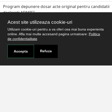
Program depunere dosar acte original pentru candidatii
declarati ADMIȘI
Acest site utilizeaza cookie-uri
Date contact Decanate facultăți
Utilizam cookie-uri pentru a va oferi cea mai buna experienta
Contestaţii Concurs Admitere 2026
online. Afla mai multe accesand pagina urmatoare:
Politica
de confidentialitate
Refuza
Accepta
Legături utile
Studenţi
Facultăţi