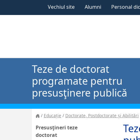
Vechiul site
Alumni
Personal di
Teze de doctorat
programate pentru
presusţinere publică
Educație
Doctorate, Postdoctorate și Abilitări
Tez
Presusţineri teze
doctorat