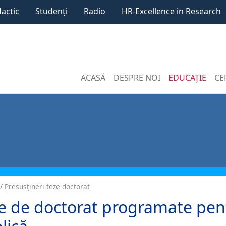
dactic
Studenți
Radio
HR-Excellence in Research
ACASĂ
DESPRE NOI
EDUCAȚIE
CE
Presusţineri teze doctorat
e de doctorat programate pen