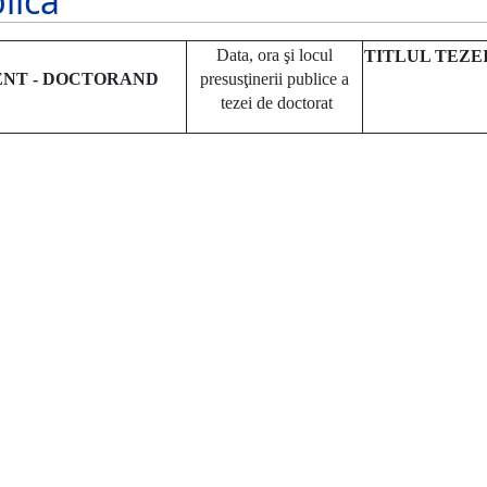
lică
Data, ora şi locul
TITLUL TEZE
ENT - DOCTORAND
presusţinerii publice a
tezei de doctorat