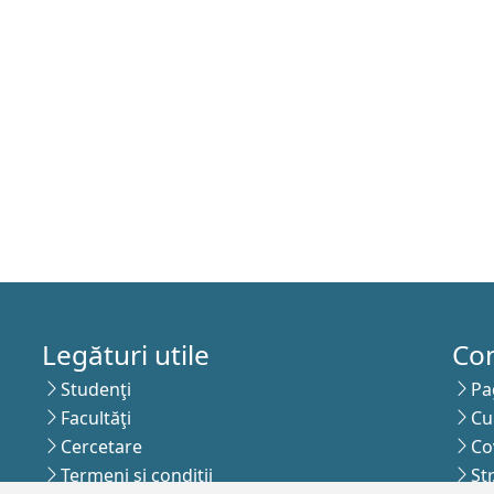
Legături utile
Co
Studenţi
Pa
Facultăţi
Cu
Cercetare
Co
Termeni şi condiţii
St