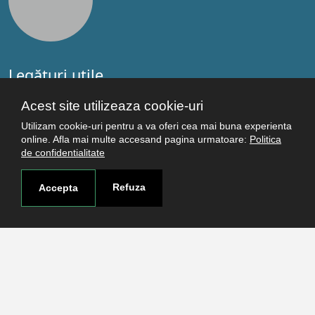
Legături utile
Studenţi
Acest site utilizeaza cookie-uri
Facultăţi
Utilizam cookie-uri pentru a va oferi cea mai buna experienta
Cercetare
online. Afla mai multe accesand pagina urmatoare:
Politica
Termeni şi condiţii
de confidentialitate
Politica de confidenţialitate
Autentificare
Refuza
Accepta
Contact
Pagina de contact
Cum ajungi aici
Covid-19