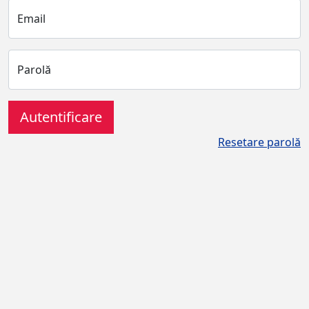
Email
Parolă
Autentificare
Resetare parolă