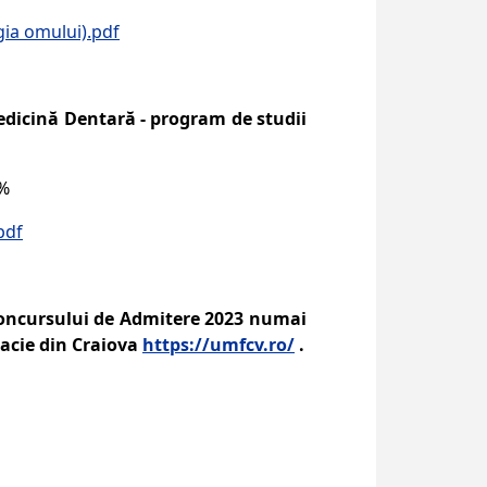
gia omului).pdf
edicină Dentară - program de studii
0%
pdf
concursului de Admitere 2023 numai
macie din Craiova
https://umfcv.ro/
.