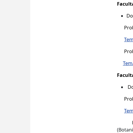
Facult
Dou
Proba
Tema
Proba 
Tema
Facult
Do
Proba 
Tem
Proba
(Botan