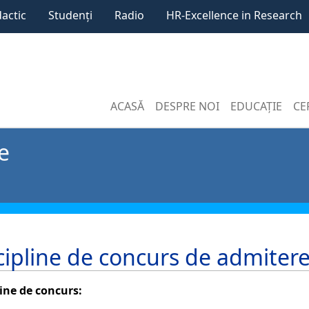
dactic
Studenți
Radio
HR-Excellence in Research
ACASĂ
DESPRE NOI
EDUCAȚIE
CE
e
cipline de concurs de admiter
line de concurs: