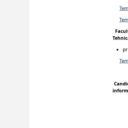
Tema
Tema
Facul
Tehnic
pr
Tema
Candi
inform