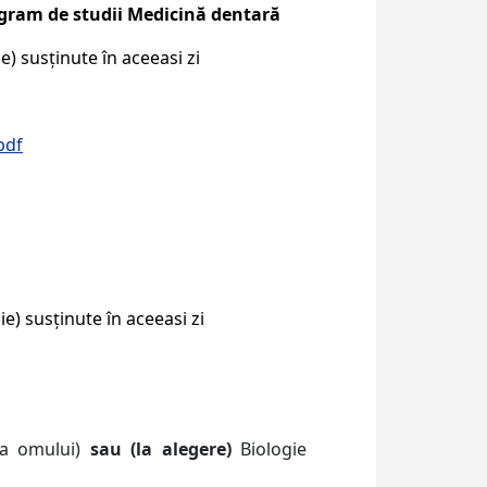
ogram de studii Medicină dentară
e) susținute în aceeasi zi
pdf
e) susținute în aceeasi zi
gia omului)
sau (la alegere)
Biologie