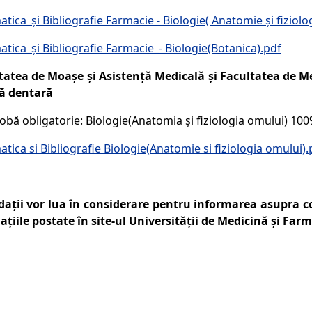
tica_și Bibliografie Farmacie - Biologie( Anatomie și fiziolo
tica_și Bibliografie Farmacie_- Biologie(Botanica).pdf
tatea de Moașe și Asistență Medicală
și Facultatea de M
ă dentară
obă obligatorie: Biologie(Anatomia și fiziologia omului) 10
tica si Bibliografie Biologie(Anatomie si fiziologia omului).
dații vor lua în considerare pentru informarea asupra 
ațiile postate în site-ul Universității de Medicină și Far