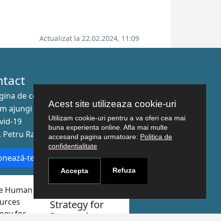
Actualizat la 22.02.2024, 11:09
ntact
gina de contact
Acest site utilizeaza cookie-uri
m ajungi aici
Utilizam cookie-uri pentru a va oferi cea mai
vid-19
buna experienta online. Afla mai multe
r. Petru Rareş nr.2, Craiova, 200349
accesand pagina urmatoare:
Politica de
confidentialitate
nează-te la newsletter!
Refuza
Accepta
The Human
Resources
Strategy for
Researchers