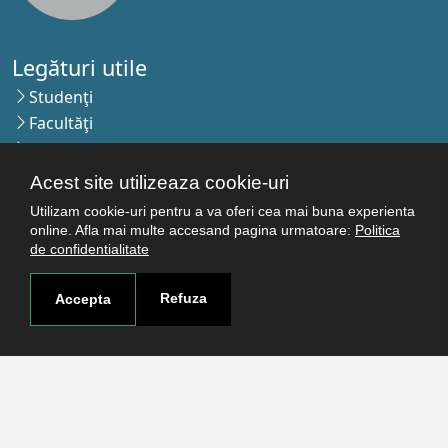
Legături utile
Studenţi
Facultăţi
Cercetare
Termeni şi condiţii
Acest site utilizeaza cookie-uri
Politica de confidenţialitate
Utilizam cookie-uri pentru a va oferi cea mai buna experienta
Autentificare
online. Afla mai multe accesand pagina urmatoare:
Politica
de confidentialitate
Contact
Refuza
Accepta
Pagina de contact
Cum ajungi aici
Covid-19
Str. Petru Rareş nr.2, Craiova, 200349