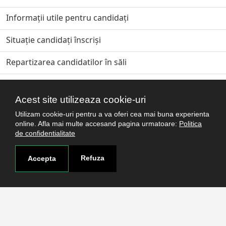
Informații utile pentru candidați
Situație candidați înscriși
Repartizarea candidatilor în săli
Harta clădirilor de concurs Admitere 2023
Acest site utilizeaza cookie-uri
Rezultate Admitere iulie 2023
Utilizam cookie-uri pentru a va oferi cea mai buna experienta
online. Afla mai multe accesand pagina urmatoare:
Politica
Program depunere dosare Acte original
de confidentialitate
Date contact Decanate Facultaţi
Refuza
Accepta