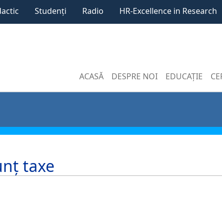
dactic
Studenți
Radio
HR-Excellence in Research
ACASĂ
DESPRE NOI
EDUCAȚIE
CE
nț taxe