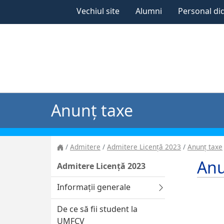
Vechiul site
Alumni
Personal di
Anunț taxe
Admitere
Admitere Licență 2023
Anunț taxe
Anu
Admitere Licență 2023
Informații generale
De ce să fii student la
UMFCV