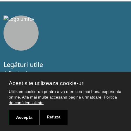
Legături utile
Studenţi
Facultăţi
Acest site utilizeaza cookie-uri
Cercetare
Utilizam cookie-uri pentru a va oferi cea mai buna experienta
Termeni şi condiţii
online. Afla mai multe accesand pagina urmatoare:
Politica
de confidentialitate
Politica de confidenţialitate
Autentificare
Refuza
Accepta