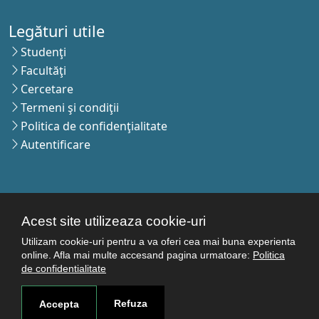
Legături utile
Studenţi
Facultăţi
Cercetare
Termeni şi condiţii
Politica de confidenţialitate
Autentificare
Contact
Pagina de contact
Acest site utilizeaza cookie-uri
Cum ajungi aici
Utilizam cookie-uri pentru a va oferi cea mai buna experienta
online. Afla mai multe accesand pagina urmatoare:
Politica
Covid-19
de confidentialitate
Str. Petru Rareş nr.2, Craiova, 200349
Refuza
Accepta
Abonează-te la newsletter!