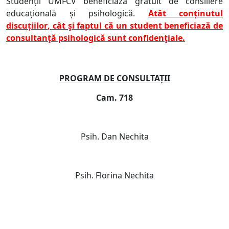
Studenţii UMFCV beneficiază gratuit de consiliere
educaţională şi psihologică.
Atât conţinutul
discuţiilor
, cât şi faptul că un student beneficiază de
consultanţă psihologică sunt confidenţiale.
PROGRAM DE CONSULTAȚII
Cam. 718
Psih. Dan Nechita
Psih. Florina Nechita