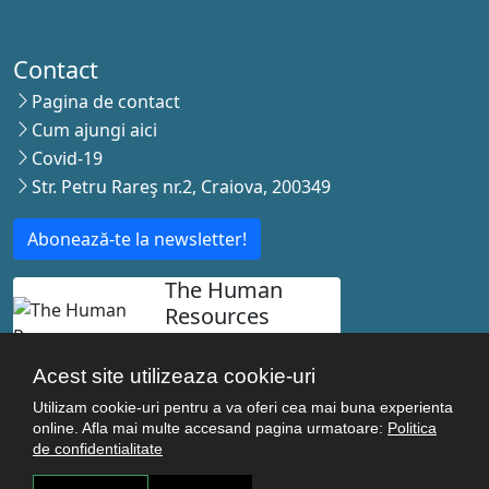
Contact
Pagina de contact
Cum ajungi aici
Covid-19
Str. Petru Rareş nr.2, Craiova, 200349
Abonează-te la newsletter!
The Human
Resources
Strategy for
Researchers
Acest site utilizeaza cookie-uri
Utilizam cookie-uri pentru a va oferi cea mai buna experienta
online. Afla mai multe accesand pagina urmatoare:
Politica
de confidentialitate
© Copyright 2021-2026 Toate drepturile rezervate -