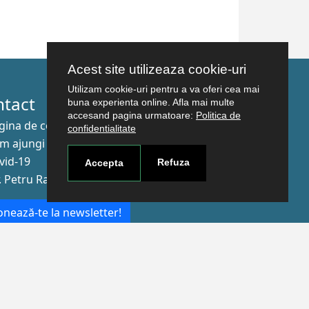
Acest site utilizeaza cookie-uri
Utilizam cookie-uri pentru a va oferi cea mai
ntact
buna experienta online. Afla mai multe
accesand pagina urmatoare:
Politica de
gina de contact
confidentialitate
m ajungi aici
vid-19
Refuza
Accepta
r. Petru Rareş nr.2, Craiova, 200349
nează-te la newsletter!
The Human
Resources
Strategy for
Researchers