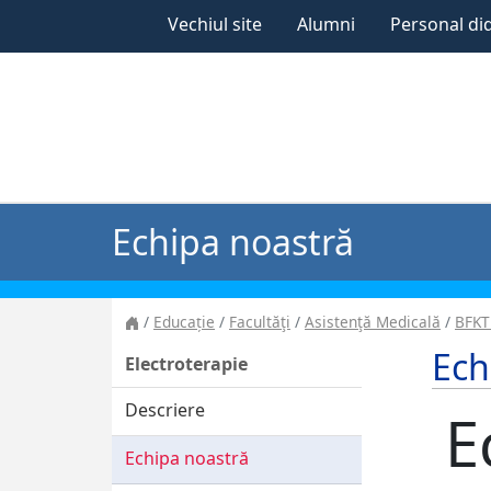
Vechiul site
Alumni
Personal di
Echipa noastră
Educație
Facultăţi
Asistenţă Medicală
BFKT
Ech
Electroterapie
Descriere
E
Echipa noastră