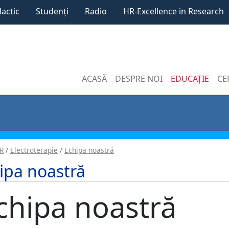
dactic
Studenți
Radio
HR-Excellence in Research
ACASĂ
DESPRE NOI
EDUCAȚIE
CE
R
Electroterapie
Echipa noastră
ipa noastră
chipa noastră