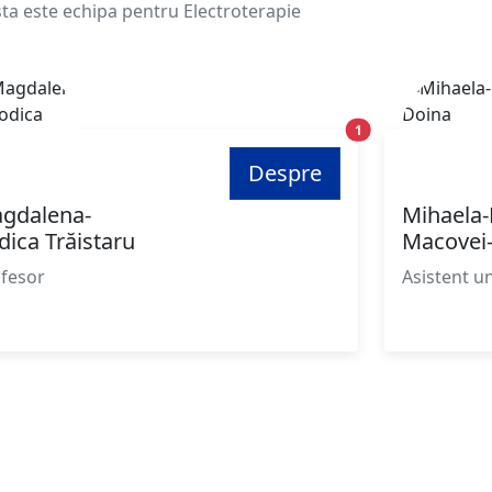
ta este echipa pentru Electroterapie
Poziție
1
Despre
gdalena-
Mihaela
dica Trăistaru
Macovei
fesor
Asistent un