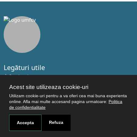
Legături utile
Studenţi
Facultăţi
Acest site utilizeaza cookie-uri
Cercetare
Utilizam cookie-uri pentru a va oferi cea mai buna experienta
Termeni şi condiţii
online. Afla mai multe accesand pagina urmatoare:
Politica
de confidentialitate
Politica de confidenţialitate
Autentificare
Refuza
Accepta