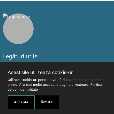
Legături utile
Studenţi
Facultăţi
Acest site utilizeaza cookie-uri
Cercetare
Utilizam cookie-uri pentru a va oferi cea mai buna experienta
Termeni şi condiţii
online. Afla mai multe accesand pagina urmatoare:
Politica
de confidentialitate
Politica de confidenţialitate
Autentificare
Refuza
Accepta