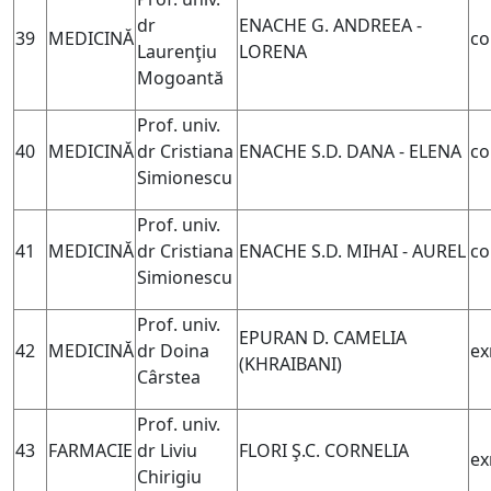
dr
ENACHE G. ANDREEA -
39
MEDICINĂ
co
Laurenţiu
LORENA
Mogoantă
Prof. univ.
40
MEDICINĂ
dr Cristiana
ENACHE S.D. DANA - ELENA
co
Simionescu
Prof. univ.
41
MEDICINĂ
dr Cristiana
ENACHE S.D. MIHAI - AUREL
co
Simionescu
Prof. univ.
EPURAN D. CAMELIA
42
MEDICINĂ
dr Doina
ex
(KHRAIBANI)
Cârstea
Prof. univ.
43
FARMACIE
dr Liviu
FLORI Ş.C. CORNELIA
ex
Chirigiu