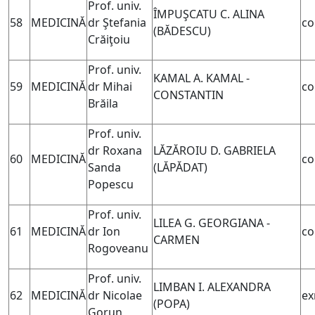
Prof. univ.
ÎMPUŞCATU C. ALINA
58
MEDICINĂ
dr Ştefania
co
(BĂDESCU)
Crăiţoiu
Prof. univ.
KAMAL A. KAMAL -
59
MEDICINĂ
dr
Mihai
co
CONSTANTIN
Brăila
Prof. univ.
dr Roxana
LĂZĂROIU D. GABRIELA
60
MEDICINĂ
co
Sanda
(LĂPĂDAT)
Popescu
Prof. univ.
LILEA G. GEORGIANA -
61
MEDICINĂ
dr Ion
co
CARMEN
Rogoveanu
Prof. univ.
LIMBAN I. ALEXANDRA
62
MEDICINĂ
dr Nicolae
ex
(POPA)
Gorun