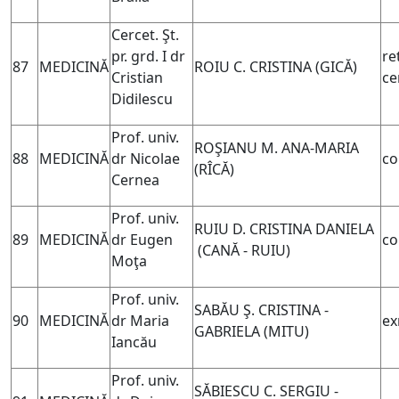
Cercet. Şt.
pr. grd. I dr
re
87
MEDICINĂ
ROIU C. CRISTINA (GICĂ)
Cristian
ce
Didilescu
Prof. univ.
ROŞIANU M. ANA-MARIA
88
MEDICINĂ
dr Nicolae
co
(RÎCĂ)
Cernea
Prof. univ.
RUIU D. CRISTINA DANIELA
89
MEDICINĂ
dr Eugen
co
(CANĂ - RUIU)
Moţa
Prof. univ.
SABĂU Ş. CRISTINA -
90
MEDICINĂ
dr Maria
ex
GABRIELA (MITU)
Iancău
Prof. univ.
SĂBIESCU C. SERGIU -