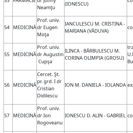
53
FARMACIE
dr Johny
co
(IONESCU)
Neamţu
Prof. univ.
IANCULESCU M. CRISTINA -
54
MEDICINĂ
dr Eugen
co
MARIANA (
VĂDUVA)
Moţa
Prof. univ.
tr
ILINCA - BĂRBULESCU M.
55
MEDICINĂ
dr Augustin
U.
CORINA OLIMPIA (
GROSU)
Cupşa
Bu
Cercet. Şt.
pr. grd. I dr
56
MEDICINĂ
ION M. DANIELA - IOLANDA
ex
Cristian
Didilescu
Prof. univ.
57
MEDICINĂ
dr Ion
IONESCU D. ALIN - GABRIEL
co
Rogoveanu