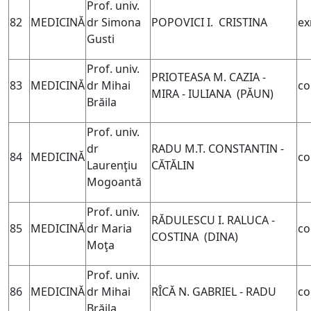
Prof. univ.
82
MEDICINĂ
dr Simona
POPOVICI I. CRISTINA
ex
Gusti
Prof. univ.
PRIOTEASA M. CAZIA -
83
MEDICINĂ
dr Mihai
co
MIRA - IULIANA (
PĂUN)
Brăila
Prof. univ.
dr
RADU M.T. CONSTANTIN -
84
MEDICINĂ
co
Laurenţiu
CĂTĂLIN
Mogoantă
Prof. univ.
RĂDULESCU I. RALUCA -
85
MEDICINĂ
dr Maria
co
COSTINA (DINA)
Moţa
Prof. univ.
86
MEDICINĂ
dr Mihai
RÎCĂ N. GABRIEL - RADU
co
Brăila