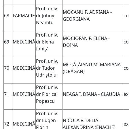
Prof. univ.
MOCANU P. ADRIANA -
68
FARMACIE
dr Johny
co
GEORGIANA
Neamţu
Prof. univ.
MOCIOFAN P. ELENA -
69
MEDICINĂ
dr Elena
co
DOINA
Ioniţă
Prof. univ.
MOŢĂŢĂIANU M. MARIANA
70
MEDICINĂ
dr Tudor
co
(DRĂGAN)
Udriştoiu
Prof. univ.
71
MEDICINĂ
dr Florica
NEAGA I. DIANA - CLAUDIA
ex
Popescu
Prof. univ.
dr Eugen
NICOLA V. DELIA -
72
MEDICINĂ
ex
Florin
ALEXANDRINA (
ENACHE)