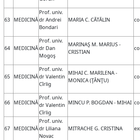
Prof. univ.
63
MEDICINĂ
dr Andrei
MARIA C. CĂTĂLIN
co
Bondari
Prof. univ.
MARINAŞ M. MARIUS -
64
MEDICINĂ
dr Dan
co
CRISTIAN
Mogoş
Prof. univ.
MIHAI C. MARILENA -
65
MEDICINĂ
dr Valentin
co
MONICA (
ŢÂNŢU)
Cîrlig
Prof. univ.
66
MEDICINĂ
MINCU P. BOGDAN - MIHAI
co
dr Valentin
Cîrlig
Prof. univ.
67
MEDICINĂ
dr Liliana
MITRACHE G. CRISTINA
ex
Novac