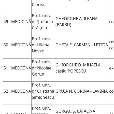
Ciurea
Prof. univ.
GHEORGHE A. ILEANA
49
MEDICINĂ
dr Ştefania
co
(BARBU)
Crăiţoiu
Prof. univ.
re
50
MEDICINĂ
dr Liliana
GHEŢA E. CARMEN - LETIŢIA
ce
Novac
Prof. univ.
GHIORGHE D. MIHAELA
51
MEDICINĂ
dr Nicolae
ex
căsăt. POPESCU
Gorun
Prof. univ.
52
MEDICINĂ
dr Cristiana
GRUIA N. CORINA - LAVINIA
co
Simionescu
Prof. univ.
GURGUI Ş. CĂTĂLINA