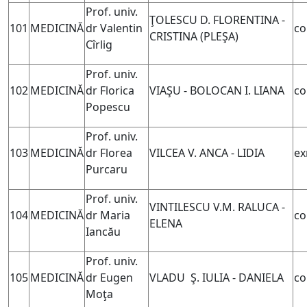
Prof. univ.
ŢOLESCU D. FLORENTINA -
101
MEDICINĂ
dr Valentin
co
CRISTINA (
PLEŞA)
Cîrlig
Prof. univ.
102
MEDICINĂ
dr Florica
VIAŞU - BOLOCAN I. LIANA
co
Popescu
Prof. univ.
103
MEDICINĂ
dr Florea
VILCEA V. ANCA - LIDIA
ex
Purcaru
Prof. univ.
VINTILESCU V.M. RALUCA -
104
MEDICINĂ
dr Maria
co
ELENA
Iancău
Prof. univ.
105
MEDICINĂ
dr Eugen
VLADU Ş. IULIA - DANIELA
co
Moţa