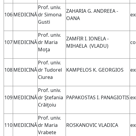
Prof. univ.
ZAHARIA G. ANDREEA -
106
MEDICINĂ
dr Simona
ex
OANA
Gusti
Prof. univ.
ZAMFIR I. IONELA -
107
MEDICINĂ
dr Maria
co
MIHAELA (
VLADU)
Moţa
Prof. univ.
108
MEDICINĂ
dr Tudorel
KAMPELOS K. GEORGIOS
ex
Ciurea
Prof. univ.
109
MEDICINĂ
dr Ştefania
PAPAKOSTAS I. PANAGIOTIS
ex
Crăiţoiu
Prof. univ.
110
MEDICINĂ
dr Maria
ROSKANOVIC VLADICA
ex
Vrabete