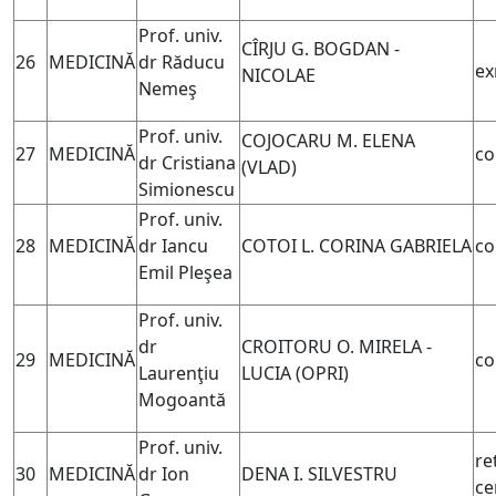
Prof. univ.
CÎRJU G. BOGDAN -
26
MEDICINĂ
dr Răducu
ex
NICOLAE
Nemeş
Prof. univ.
COJOCARU M. ELENA
27
MEDICINĂ
co
dr Cristiana
(VLAD)
Simionescu
Prof. univ.
28
MEDICINĂ
dr Iancu
COTOI L. CORINA GABRIELA
co
Emil Pleşea
Prof. univ.
dr
CROITORU O. MIRELA -
29
MEDICINĂ
co
Laurenţiu
LUCIA (
OPRI)
Mogoantă
Prof. univ.
re
30
MEDICINĂ
dr Ion
DENA I. SILVESTRU
ce