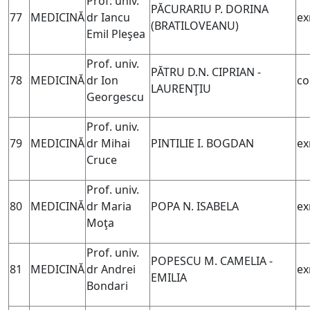
Prof. univ.
P
ĂCURARIU P.
DORINA
77
MEDICINĂ
dr Iancu
ex
(BRATILOVEANU)
Emil Pleşea
Prof. univ.
PĂTRU D.N. CIPRIAN -
78
MEDICINĂ
dr Ion
co
LAURENŢIU
Georgescu
Prof. univ.
79
MEDICINĂ
dr Mihai
PINTILIE I. BOGDAN
ex
Cruce
Prof. univ.
80
MEDICINĂ
dr Maria
POPA N. ISABELA
ex
Moţa
Prof. univ.
POPESCU M. CAMELIA -
81
MEDICINĂ
dr Andrei
ex
EMILIA
Bondari