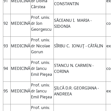
91
MEDICINĂ
dr Doina
ex
CONSTANTIN
Cârstea
Prof. univ.
SĂCEANU I. MARIA -
92
MEDICINĂ
dr Ion
co
SIDONIA
Georgescu
Prof. univ.
93
MEDICINĂ
dr Nicolae
SÎRBU C. IONUŢ - CĂTĂLIN
ex
Gorun
Prof. univ.
STANCU N. CARMEN -
94
MEDICINĂ
dr Iancu
co
CORINA
Emil Pleşea
Prof. univ.
ŞILCĂ D.R. GEORGIANA -
95
MEDICINĂ
dr Iancu
ex
ANDREEA
Emil Pleşea
Prof. univ.