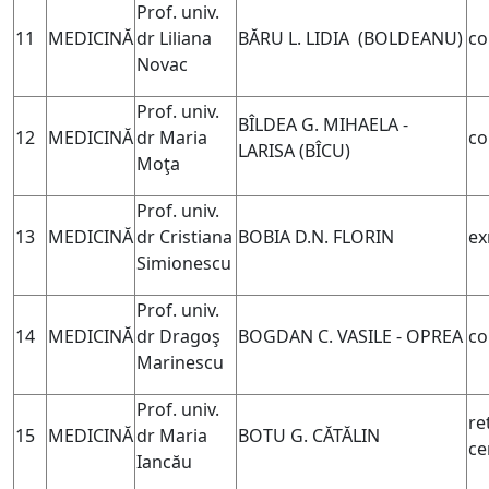
Prof. univ.
11
MEDICINĂ
dr Liliana
BĂRU L. LIDIA (BOLDEANU)
co
Novac
Prof. univ.
BÎLDEA G. MIHAELA -
12
MEDICINĂ
dr Maria
co
LARISA (
BÎCU)
Moţa
Prof. univ.
13
MEDICINĂ
dr Cristiana
BOBIA D.N. FLORIN
ex
Simionescu
Prof. univ.
14
MEDICINĂ
dr Dragoş
BOGDAN C. VASILE - OPREA
co
Marinescu
Prof. univ.
re
15
MEDICINĂ
dr Maria
BOTU G. CĂTĂLIN
ce
Iancău