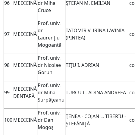
96
MEDICINĂ
dr Mihai
ŞTEFAN M. EMILIAN
co
Cruce
Prof. univ.
dr
TATOMIR V. IRINA LAVINIA
97
MEDICINĂ
co
Laurenţiu
(PINTEA)
Mogoantă
Prof. univ.
98
MEDICINĂ
dr Nicolae
TIŢU I. ADRIAN
co
Gorun
Prof. univ.
MEDICINĂ
99
dr Mihai
TURCU C. ADINA ANDREEA
co
DENTARĂ
Surpăţeanu
Prof. univ.
ŢENEA - COJAN L. TIBERIU -
100
MEDICINĂ
dr Dan
co
ŞTEFĂNIŢĂ
Mogoş