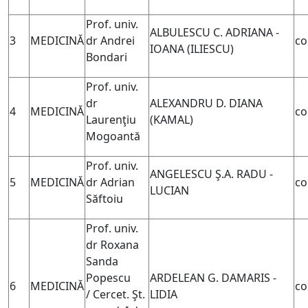
Prof. univ.
ALBULESCU C. ADRIANA -
3
MEDICINĂ
dr Andrei
co
IOANA (
ILIESCU)
Bondari
Prof. univ.
dr
ALEXANDRU D. DIANA
4
MEDICINĂ
co
Laurenţiu
(KAMAL)
Mogoantă
Prof. univ.
ANGELESCU Ş.A. RADU -
5
MEDICINĂ
dr Adrian
co
LUCIAN
Săftoiu
Prof. univ.
dr Roxana
Sanda
Popescu
ARDELEAN G. DAMARIS -
6
MEDICINĂ
co
/
Cercet. Şt.
LIDIA