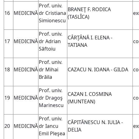
Prof. univ.
BRANEŢ F. RODICA
16
MEDICINĂ
dr Cristiana
ex
(TASLÎCA)
Simionescu
Prof. univ.
CÂRŢÂNĂ I. ELENA -
17
MEDICINĂ
dr Adrian
co
TATIANA
Săftoiu
Prof. univ.
18
MEDICINĂ
dr Mihai
CAZACU N. IOANA - GILDA
co
Brăila
Prof. univ.
CAZAN I. COSMINA
19
MEDICINĂ
dr Dragoş
co
(MUNTEAN)
Marinescu
Prof. univ.
CĂPITĂNESCU N. IULIA -
20
MEDICINĂ
dr Iancu
ex
DELIA
Emil Pleşea