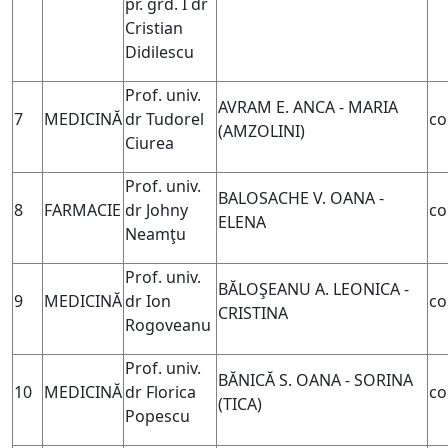
pr. grd. I dr
Cristian
Didilescu
Prof. univ.
AVRAM E. ANCA - MARIA
7
MEDICINĂ
dr Tudorel
co
(AMZOLINI)
Ciurea
Prof. univ.
BALOSACHE V. OANA -
8
FARMACIE
dr Johny
co
ELENA
Neamţu
Prof. univ.
BĂLOŞEANU A. LEONICA -
9
MEDICINĂ
dr Ion
co
CRISTINA
Rogoveanu
Prof. univ.
BĂNICĂ S. OANA - SORINA
10
MEDICINĂ
dr Florica
co
(
TICA)
Popescu