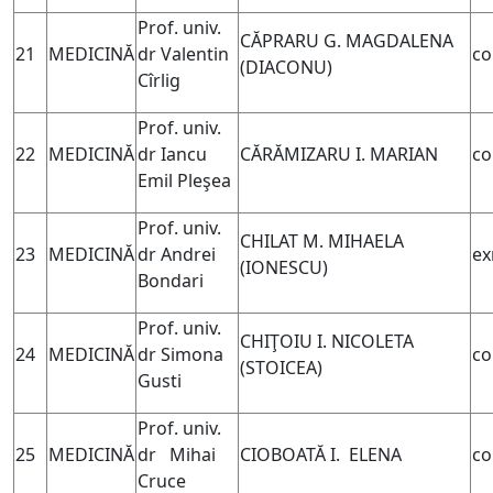
Prof. univ.
CĂPRARU G. MAGDALENA
21
MEDICINĂ
dr Valentin
co
(DIACONU)
Cîrlig
Prof. univ.
22
MEDICINĂ
dr Iancu
CĂRĂMIZARU I. MARIAN
co
Emil Pleşea
Prof. univ.
CHILAT M. MIHAELA
23
MEDICINĂ
dr Andrei
ex
(IONESCU)
Bondari
Prof. univ.
CHIŢOIU I. NICOLETA
24
MEDICINĂ
dr Simona
co
(STOICEA)
Gusti
Prof. univ.
25
MEDICINĂ
dr Mihai
CIOBOATĂ I. ELENA
co
Cruce