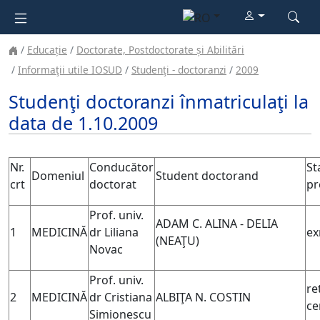
Educație
Doctorate, Postdoctorate și Abilitări
Informaţii utile IOSUD
Studenţi - doctoranzi
2009
Studenţi doctoranzi înmatriculaţi la
data de 1.10.2009
Nr.
Conducător
St
Domeniul
Student doctorand
crt
doctorat
pr
Prof. univ.
ADAM C. ALINA - DELIA
1
MEDICINĂ
dr Liliana
ex
(NEAŢU)
Novac
Prof. univ.
re
2
MEDICINĂ
dr Cristiana
ALBIŢA N. COSTIN
ce
Simionescu