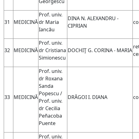
Georgescu
Prof. univ.
DINA N. ALEXANDRU -
31
MEDICINĂ
dr Maria
co
CIPRIAN
Iancău
Prof. univ.
re
32
MEDICINĂ
dr Cristiana
DOCHIŢ G. CORINA - MARIA
ce
Simionescu
Prof. univ.
dr Roxana
Sanda
Popescu /
33
MEDICINĂ
DRĂGOI I. DIANA
co
Prof. univ.
dr Cecilia
Peñacoba
Puente
Prof. univ.