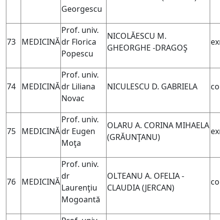
Georgescu
Prof. univ.
NICOLĂESCU M.
73
MEDICINĂ
dr Florica
ex
GHEORGHE -DRAGOŞ
Popescu
Prof. univ.
74
MEDICINĂ
dr Liliana
NICULESCU D. GABRIELA
co
Novac
Prof. univ.
OLARU A. CORINA MIHAELA
75
MEDICINĂ
dr Eugen
ex
(GRĂUNŢANU)
Moţa
Prof. univ.
dr
OLTEANU A. OFELIA -
76
MEDICINĂ
co
Laurenţiu
CLAUDIA (
JERCAN)
Mogoantă