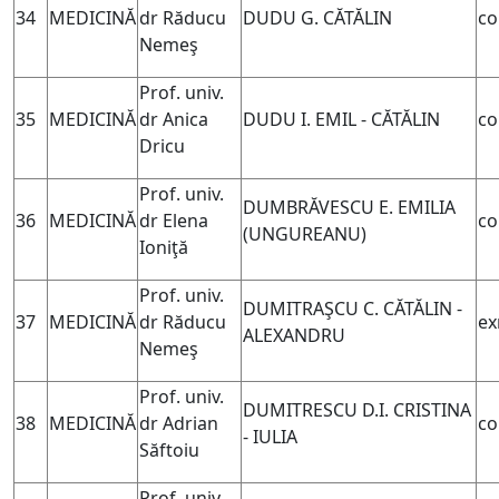
34
MEDICINĂ
dr Răducu
DUDU G. CĂTĂLIN
co
Nemeş
Prof. univ.
35
MEDICINĂ
dr Anica
DUDU I. EMIL - CĂTĂLIN
co
Dricu
Prof. univ.
DUMBRĂVESCU E. EMILIA
36
MEDICINĂ
dr Elena
co
(UNGUREANU)
Ioniţă
Prof. univ.
DUMITRAŞCU C. CĂTĂLIN -
37
MEDICINĂ
dr Răducu
ex
ALEXANDRU
Nemeş
Prof. univ.
DUMITRESCU D.I. CRISTINA
38
MEDICINĂ
dr Adrian
co
- IULIA
Săftoiu
Prof. univ.