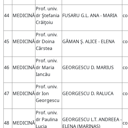
Prof. univ.
44
MEDICINĂ
dr Ştefania
FUSARU G.L. ANA - MARIA
co
Crăiţoiu
Prof. univ.
45
MEDICINĂ
dr Doina
GĂMAN Ş. ALICE - ELENA
co
Cârstea
Prof. univ.
46
MEDICINĂ
dr Maria
GEORGESCU D. MARIUS
co
Iancău
Prof. univ.
47
MEDICINĂ
dr Ion
GEORGESCU D. RALUCA
co
Georgescu
Prof. univ.
dr Paulina
GEORGESCU L.T. ANDREEA -
48
MEDICINĂ
co
Lucia
ELENA (MARINAŞ)