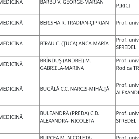
MEDICINĂ
BARBU V. GEORGE-MARIAN
PIRICI
MEDICINĂ
BERISHA R. TRADIAN-ÇIPRIAN
Prof. uni
Prof. univ
MEDICINĂ
BIRĂU C. (ŢUCĂ) ANCA-MARIA
SFREDEL
BRÎNDUŞ (ANDREI) M.
Prof. uni
MEDICINĂ
GABRIELA-MARINA
Rodica T
Prof. uni
MEDICINĂ
BUGĂLĂ C.C. NARCIS-MIHĂIŢĂ
ALEXAND
BULEANDRĂ
(PREDA)
C.D.
Prof. univ
MEDICINĂ
ALEXANDRA- NICOLETA
SFREDEL
BURCEA M. NICOLETA-
Prof. univ