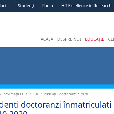
dactic
Studenți
Radio
HR-Excellence in Research
ACASĂ
DESPRE NOI
EDUCAȚIE
CE
Informaţii utile IOSUD
Studenţi - doctoranzi
2020
denti doctoranzi înmatriculati 