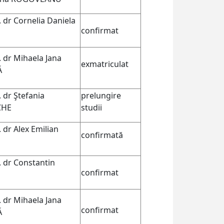
. dr Cornelia Daniela
confirmat
. dr Mihaela Jana
exmatriculat
Ă
. dr Ştefania
prelungire
CHE
studii
. dr Alex Emilian
confirmat
ă
. dr Constantin
confirmat
. dr Mihaela Jana
confirmat
Ă