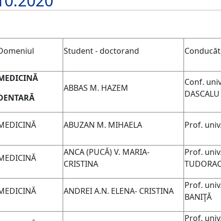
10.2020
Domeniul
Student - doctorand
Conducăt
MEDICINĂ
Conf. uni
ABBAS M. HAZEM
DASCALU
DENTARĂ
MEDICINĂ
ABUZAN M. MIHAELA
Prof. uni
ANCA
(PUCĂ)
V. MARIA-
Prof. univ
MEDICINĂ
CRISTINA
TUDORA
Prof. univ
MEDICINĂ
ANDREI A.N. ELENA- CRISTINA
BANIŢĂ
Prof. univ