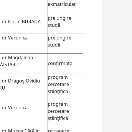
exmatriculat
prelungire
v. dr Florin BURADA
studii
. dr Veronica
prelungire
studii
v. dr Magdalena
confirmată
RĂISTARU
program
v. dr Dragoş Ovidiu
cercetare
RU
ştiinţifică
program
. dr Veronica
cercetare
ştiinţifică
. dr Mircea Cătălin
retragere