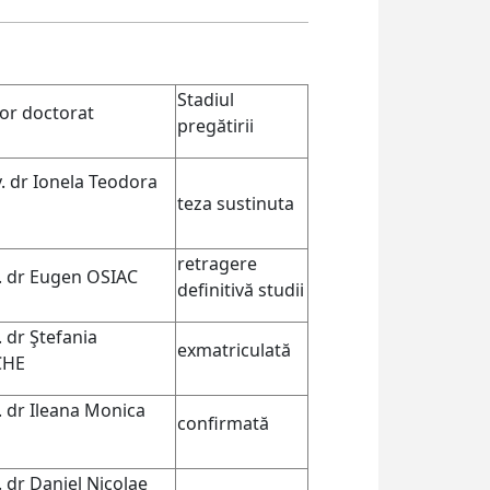
Stadiul
or doctorat
pregătirii
v. dr Ionela Teodora
teza sustinuta
retragere
v. dr Eugen OSIAC
definitivă studii
. dr Ştefania
exmatriculată
CHE
. dr Ileana Monica
confirmată
. dr Daniel Nicolae