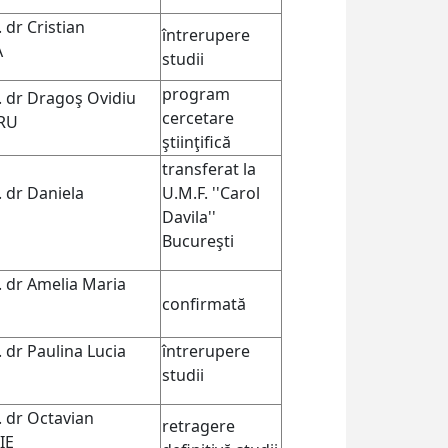
. dr Cristian
întrerupere
A
studii
program
v. dr Dragoş Ovidiu
cercetare
RU
ştiinţifică
transferat la
. dr Daniela
U.M.F. ''Carol
Davila''
Bucureşti
v. dr Amelia Maria
confirmată
. dr Paulina Lucia
întrerupere
studii
. dr Octavian
retragere
IE