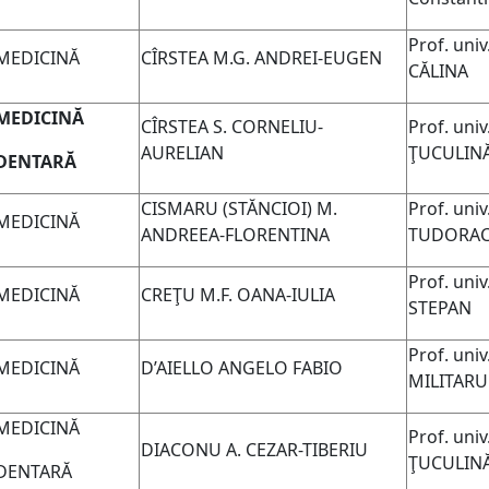
Prof. univ
MEDICINĂ
CÎRSTEA M.G. ANDREI-EUGEN
CĂLINA
MEDICINĂ
CÎRSTEA S. CORNELIU-
Prof. univ
AURELIAN
ŢUCULIN
DENTARĂ
CISMARU (STĂNCIOI) M.
Prof. univ
MEDICINĂ
ANDREEA-FLORENTINA
TUDORA
Prof. univ
MEDICINĂ
CREŢU M.F. OANA-IULIA
STEPAN
Prof. univ
MEDICINĂ
D’AIELLO ANGELO FABIO
MILITARU
MEDICINĂ
Prof. univ
DIACONU A. CEZAR-TIBERIU
ŢUCULIN
DENTARĂ