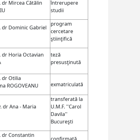
. dr Mircea Cătălin
întrerupere
IU
studii
program
v. dr Dominic Gabriel
cercetare
ştiinţifică
. dr Horia Octavian
teză
A
presusţinută
 dr Otilia
exmatriculată
tina ROGOVEANU
transferată la
. dr Ana - Maria
U.M.F. ''Carol
Davila''
Bucureşti
. dr Constantin
confirmat
ă