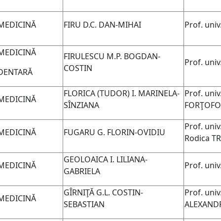
MEDICINĂ
FIRU D.C. DAN-MIHAI
Prof. uni
MEDICINĂ
FIRULESCU M.P. BOGDAN-
Prof. uni
COSTIN
DENTARĂ
FLORICA
(TUDOR)
I. MARINELA-
Prof. univ
MEDICINĂ
SÎNZIANA
FORŢOFO
Prof. uni
MEDICINĂ
FUGARU G. FLORIN-OVIDIU
Rodica T
GEOLOAICA I. LILIANA-
MEDICINĂ
Prof. uni
GABRIELA
GÎRNIŢĂ G.L. COSTIN-
Prof. uni
MEDICINĂ
SEBASTIAN
ALEXAND