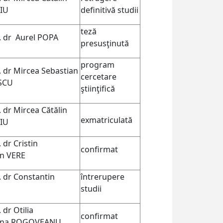
IU
definitivă studii
teză
v. dr Aurel POPA
presusţinută
program
v. dr Mircea Sebastian
cercetare
SCU
ştiinţifică
. dr Mircea Cătălin
exmatriculată
IU
. dr Cristin
confirmat
in VERE
. dr Constantin
întrerupere
studi
i
 dr Otilia
confirmat
tina ROGOVEANU