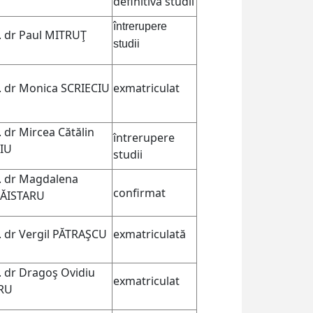
definitivă studii
întrerupere
v. dr Paul MITRUŢ
studii
v. dr Monica SCRIECIU
exmatriculat
. dr Mircea Cătălin
întrerupere
IU
studii
v. dr Magdalena
confirmat
RĂISTARU
v. dr Vergil PĂTRAŞCU
exmatriculată
v. dr Dragoş Ovidiu
exmatriculat
RU