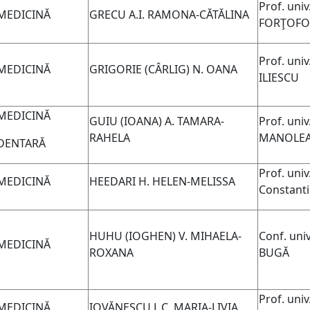
Prof. univ
MEDICINĂ
GRECU A.I. RAMONA-CĂTĂLINA
FORŢOFO
Prof. uni
MEDICINĂ
GRIGORIE (CÂRLIG) N. OANA
ILIESCU
MEDICINĂ
GUIU
(IOANA)
A. TAMARA-
Prof. univ
RAHELA
MANOLE
DENTARĂ
Prof. univ.
MEDICINĂ
HEEDARI H. HELEN-MELISSA
Constan
HUHU
(IOGHEN)
V. MIHAELA-
Conf. univ
MEDICINĂ
ROXANA
BUGĂ
Prof. univ
MEDICINĂ
IOVĂNESCU L.C. MARIA-LIVIA