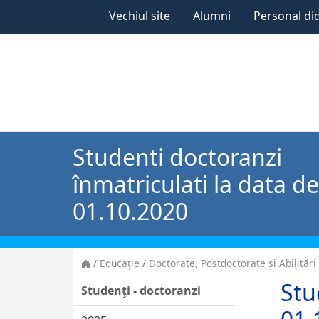
Vechiul site
Alumni
Personal di
Studenti doctoranzi
înmatriculati la data de
01.10.2020
Educație
Doctorate, Postdoctorate și Abilitări
Stu
Studenţi - doctoranzi