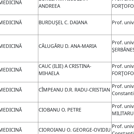
MEDICINĂ
ANDREEA
FORŢOFO
MEDICINĂ
BURDUŞEL C. DAIANA
Prof. uni
Prof. uni
MEDICINĂ
CĂLUGĂRU D. ANA-MARIA
ŞERBĂNE
CAUC (ILIE) A CRISTINA-
Prof. univ
MEDICINĂ
MIHAELA
FORŢOFO
Prof. univ
MEDICINĂ
CÎMPEANU D.R. RADU-CRISTIAN
Constant
Prof. univ
MEDICINĂ
CIOBANU O. PETRE
MILITARU
Prof. univ.
MEDICINĂ
CIOROIANU O. GEORGE-OVIDIU
Constan