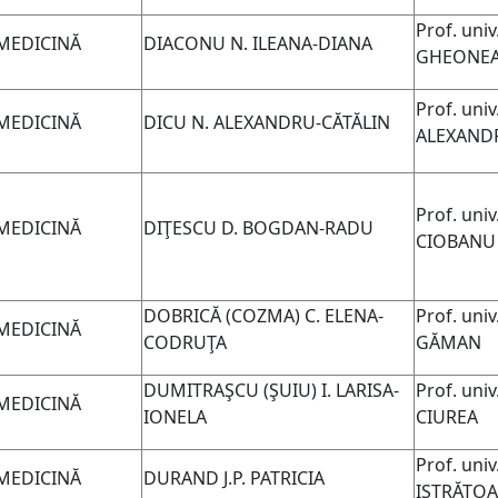
Prof. univ
MEDICINĂ
DIACONU N. ILEANA-DIANA
GHEONE
Prof. uni
MEDICINĂ
DICU N. ALEXANDRU-CĂTĂLIN
ALEXAND
Prof. univ
MEDICINĂ
DIŢESCU D. BOGDAN-RADU
CIOBANU
DOBRICĂ (COZMA) C. ELENA-
Prof. uni
MEDICINĂ
CODRUŢA
GĂMAN
DUMITRAŞCU
(ŞUIU)
I. LARISA-
Prof. univ
MEDICINĂ
IONELA
CIUREA
Prof. univ
MEDICINĂ
DURAND J.P. PATRICIA
ISTRĂTOA