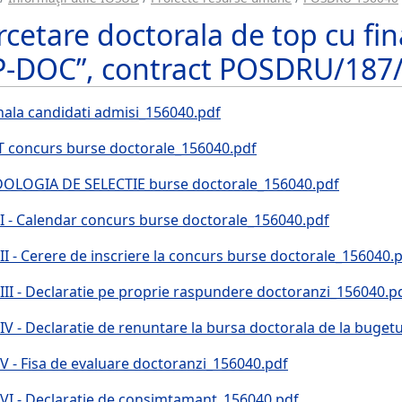
rcetare doctorala de top cu f
-DOC”, contract POSDRU/187/
inala candidati admisi_156040.pdf
 concurs burse doctorale_156040.pdf
LOGIA DE SELECTIE burse doctorale_156040.pdf
I - Calendar concurs burse doctorale_156040.pdf
I - Cerere de inscriere la concurs burse doctorale_156040.
III - Declaratie pe proprie raspundere doctoranzi_156040.p
V - Declaratie de renuntare la bursa doctorala de la buget
V - Fisa de evaluare doctoranzi_156040.pdf
VI - Declaratie de consimtamant_156040.pdf