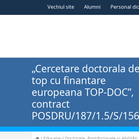
Vechiul site
Alumni
Personal di
„Cercetare doctorala d
top cu finantare
europeana TOP-DOC”,
contract
POSDRU/187/1.5/S/15
Educație
Doctorate, Postdoctorate și Abilitări