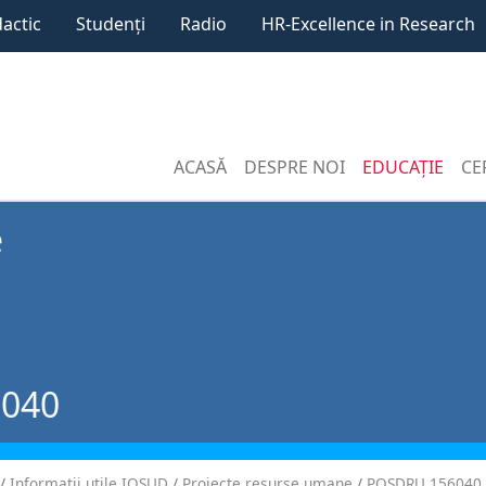
dactic
Studenți
Radio
HR-Excellence in Research
ACASĂ
DESPRE NOI
EDUCAȚIE
CE
e
6040
Informaţii utile IOSUD
Proiecte resurse umane
POSDRU 156040