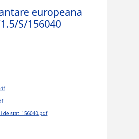
inantare europeana
1.5/S/156040
pdf
df
ul de stat_156040.pdf