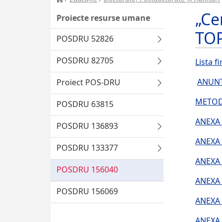
„Ce
Proiecte resurse umane
TOP
POSDRU 52826
POSDRU 82705
Lista f
ANUNT
Proiect POS-DRU
METODO
POSDRU 63815
ANEXA 
POSDRU 136893
ANEXA I
POSDRU 133377
ANEXA 
POSDRU 156040
ANEXA I
POSDRU 156069
ANEXA 
ANEXA 