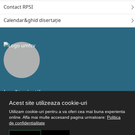
Contact RPSI
Calendar&ghid disertație
Legături utile
Studenţi
Acest site utilizeaza cookie-uri
Facultăţi
Utilizam cookie-uri pentru a va oferi cea mai buna experienta
Cercetare
online. Afla mai multe accesand pagina urmatoare:
Politica
de confidentialitate
Termeni şi condiţii
Politica de confidenţialitate