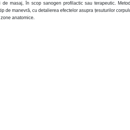
i de masaj, în scop sanogen profilactic sau terapeutic. Meto
 tip de manevră, cu detalierea efectelor asupra țesuturilor corpulu
i zone anatomice.