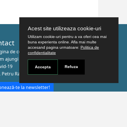
Acest site utilizeaza cookie-uri
Utilizam cookie-uri pentru a va oferi cea mai
ntact
buna experienta online. Afla mai multe
accesand pagina urmatoare:
Politica de
gina de contact
confidentialitate
m ajungi aici
vid-19
Refuza
Accepta
r. Petru Rareş nr.2, Craiova, 200349
nează-te la newsletter!
The Human
Resources
Strategy for
Researchers