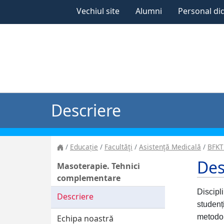
Vechiul site
Alumni
Personal di
Descriere
Educație
Facultăţi
Asistenţă Medicală
BFKT
Des
Masoterapie. Tehnici
complementare
Discip
Descriere
studenț
metodol
Echipa noastră