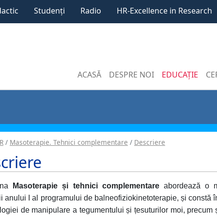
dactic
Studenți
Radio
HR-Excellence in Research
ACASĂ
DESPRE NOI
EDUCAȚIE
CE
R
Masoterapie. Tehnici complementare
Descriere
criere
lina
Masoterapie și tehnici complementare
abordează o m
ii anului I al programului de balneofiziokinetoterapie, și constă 
ogiei de manipulare a tegumentului și țesuturilor moi, precum și