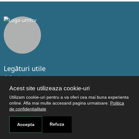
Legături utile
Studenţi
Facultăţi
Acest site utilizeaza cookie-uri
Cercetare
Utilizam cookie-uri pentru a va oferi cea mai buna experienta
Termeni şi condiţii
online. Afla mai multe accesand pagina urmatoare:
Politica
de confidentialitate
Politica de confidenţialitate
Autentificare
Refuza
Accepta