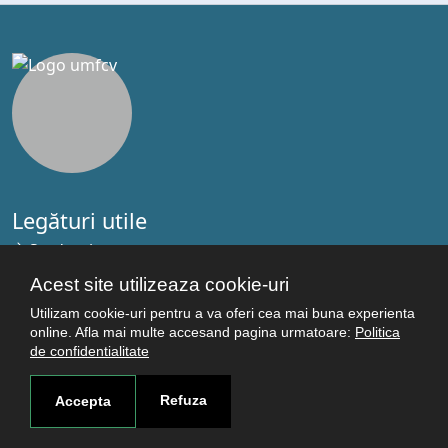
Legături utile
Studenţi
Facultăţi
Acest site utilizeaza cookie-uri
Cercetare
Utilizam cookie-uri pentru a va oferi cea mai buna experienta
Termeni şi condiţii
online. Afla mai multe accesand pagina urmatoare:
Politica
de confidentialitate
Politica de confidenţialitate
Autentificare
Refuza
Accepta