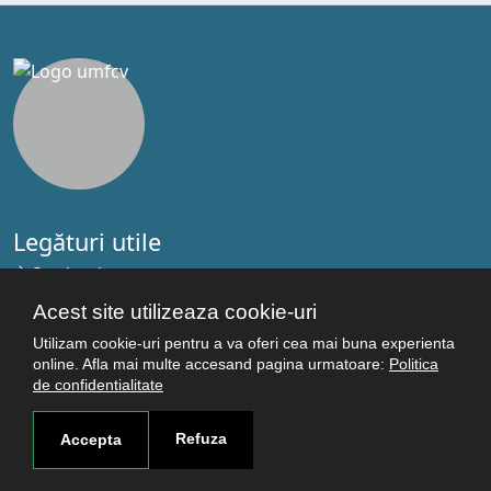
Legături utile
Studenţi
Facultăţi
Acest site utilizeaza cookie-uri
Cercetare
Utilizam cookie-uri pentru a va oferi cea mai buna experienta
Termeni şi condiţii
online. Afla mai multe accesand pagina urmatoare:
Politica
de confidentialitate
Politica de confidenţialitate
Autentificare
Refuza
Accepta