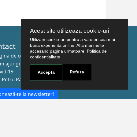
Acest site utilizeaza cookie-uri
Utilizam cookie-uri pentru a va oferi cea mai
ntact
buna experienta online. Afla mai multe
accesand pagina urmatoare:
Politica de
gina de contact
confidentialitate
m ajungi aici
vid-19
Refuza
Accepta
r. Petru Rareş nr.2, Craiova, 200349
nează-te la newsletter!
The Human
Resources
Strategy for
Researchers