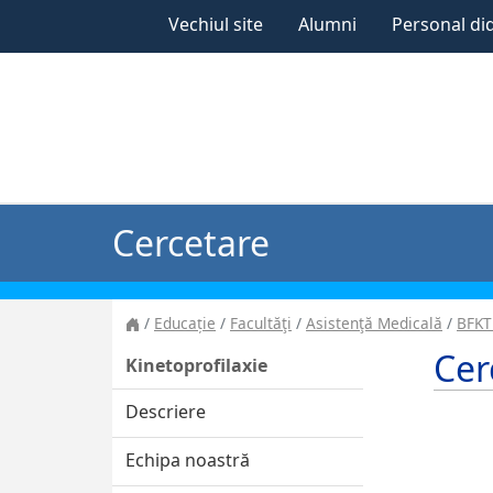
Vechiul site
Alumni
Personal di
Cercetare
Educație
Facultăţi
Asistenţă Medicală
BFKT
Cer
Kinetoprofilaxie
Descriere
Echipa noastră