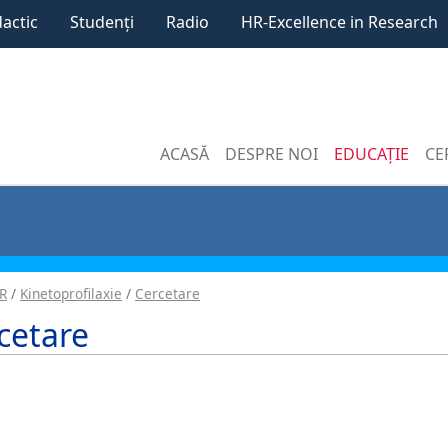
dactic
Studenți
Radio
HR-Excellence in Research
ACASĂ
DESPRE NOI
EDUCAȚIE
CE
R
Kinetoprofilaxie
Cercetare
cetare