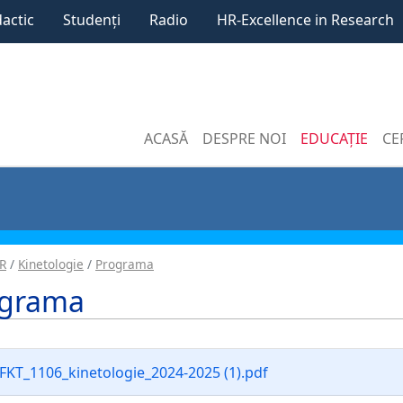
dactic
Studenți
Radio
HR-Excellence in Research
ACASĂ
DESPRE NOI
EDUCAȚIE
CE
R
Kinetologie
Programa
ograma
FKT_1106_kinetologie_2024-2025 (1).pdf