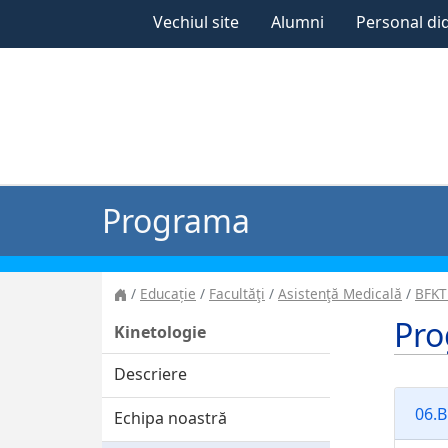
Vechiul site
Alumni
Personal di
Programa
Educație
Facultăţi
Asistenţă Medicală
BFKT
Pr
Kinetologie
Descriere
06.B
Echipa noastră