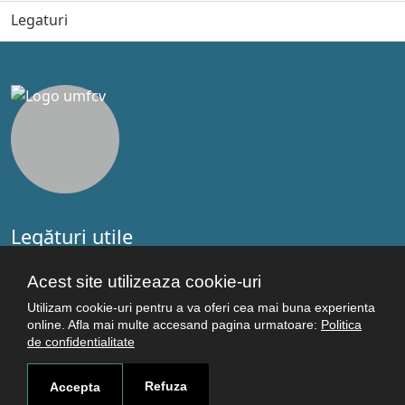
Legaturi
Legături utile
Studenţi
Acest site utilizeaza cookie-uri
Facultăţi
Cercetare
Utilizam cookie-uri pentru a va oferi cea mai buna experienta
online. Afla mai multe accesand pagina urmatoare:
Politica
Termeni şi condiţii
de confidentialitate
Politica de confidenţialitate
Autentificare
Refuza
Accepta