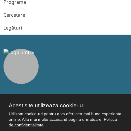
Programa
Cercetare
Legături
Legături utile
Acest site utilizeaza cookie-uri
Studenţi
Facultăţi
Utilizam cookie-uri pentru a va oferi cea mai buna experienta
online. Afla mai multe accesand pagina urmatoare:
Politica
Cercetare
de confidentialitate
Termeni şi condiţii