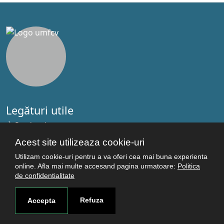
Legături utile
Studenţi
Facultăţi
Acest site utilizeaza cookie-uri
Cercetare
Utilizam cookie-uri pentru a va oferi cea mai buna experienta
Termeni şi condiţii
online. Afla mai multe accesand pagina urmatoare:
Politica
de confidentialitate
Politica de confidenţialitate
Autentificare
Refuza
Accepta