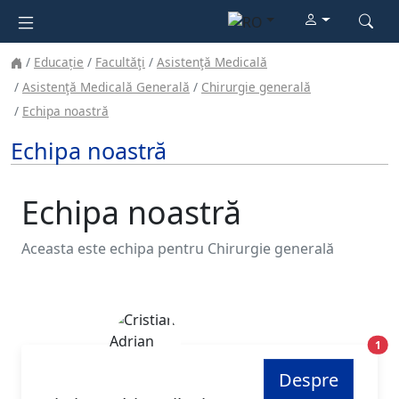
Educație
Facultăţi
Asistenţă Medicală
Asistenţă Medicală Generală
Chirurgie generală
Echipa noastră
Echipa noastră
Echipa noastră
Aceasta este echipa pentru Chirurgie generală
Poz
1
Despre