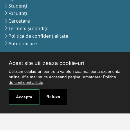
Studenţi
Facultăţi
Cercetare
Termeni şi condiţii
Politica de confidenţialitate
Autentificare
Acest site utilizeaza cookie-uri
Contact
Utilizam cookie-uri pentru a va oferi cea mai buna experienta
Pagina de contact
online. Afla mai multe accesand pagina urmatoare:
Politica
Cum ajungi aici
de confidentialitate
Covid-19
Str. Petru Rareş nr.2, Craiova, 200349
Refuza
Accepta
Abonează-te la newsletter!
The Human