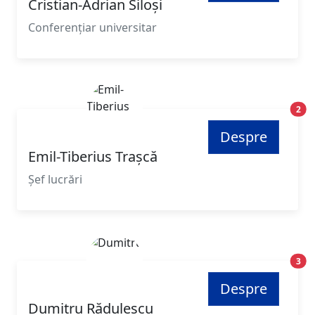
Cristian-Adrian Siloși
Conferențiar universitar
Poz
2
Despre
Emil-Tiberius Trașcă
Șef lucrări
Poz
3
Despre
Dumitru Rădulescu