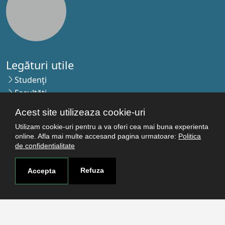
Legături utile
Studenţi
Facultăţi
Cercetare
Acest site utilizeaza cookie-uri
Termeni şi condiţii
Utilizam cookie-uri pentru a va oferi cea mai buna experienta
Politica de confidenţialitate
online. Afla mai multe accesand pagina urmatoare:
Politica
Autentificare
de confidentialitate
Refuza
Accepta
Contact
Pagina de contact
Cum ajungi aici
Covid-19