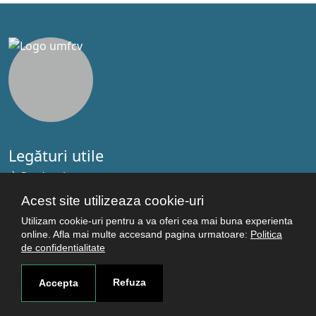
Legături utile
Studenţi
Facultăţi
Acest site utilizeaza cookie-uri
Cercetare
Utilizam cookie-uri pentru a va oferi cea mai buna experienta
Termeni şi condiţii
online. Afla mai multe accesand pagina urmatoare:
Politica
de confidentialitate
Politica de confidenţialitate
Autentificare
Refuza
Accepta