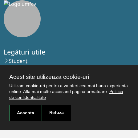
Legături utile
Studenţi
Facultăţi
Cercetare
Acest site utilizeaza cookie-uri
Termeni şi condiţii
Utilizam cookie-uri pentru a va oferi cea mai buna experienta
online. Afla mai multe accesand pagina urmatoare:
Politica
Politica de confidenţialitate
de confidentialitate
Autentificare
Refuza
Accepta
Contact
Pagina de contact