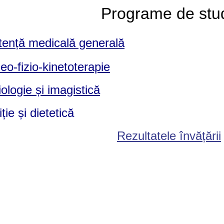
Programe de stu
tență medicală generală
eo-fizio-kinetoterapie
ologie și imagistică
iție și dietetică
Rezultatele învățării