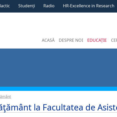
dactic
Studenți
Radio
HR-Excellence in Research
ACASĂ
DESPRE NOI
EDUCAȚIE
CE
ă
ţământ
ăţământ la Facultatea de Asis