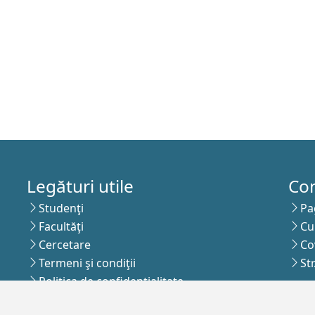
Legături utile
Co
Studenţi
Pa
Facultăţi
Cu
Cercetare
Co
Termeni şi condiţii
St
Politica de confidenţialitate
Abo
Autentificare