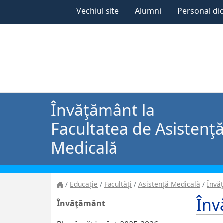
Vechiul site
Alumni
Personal di
Învăţământ la
Facultatea de Asistenţ
Medicală
Educație
Facultăţi
Asistenţă Medicală
Învă
Înv
Învăţământ