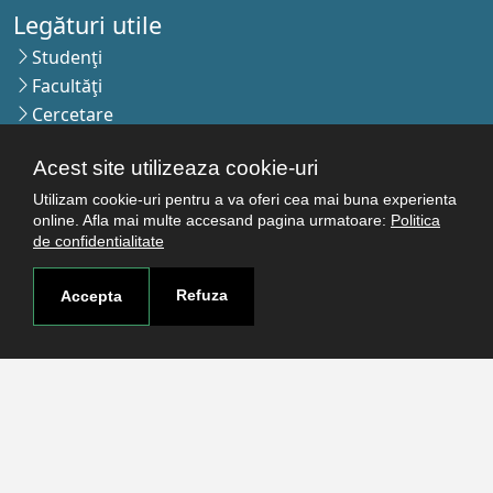
Legături utile
Studenţi
Facultăţi
Cercetare
Termeni şi condiţii
Acest site utilizeaza cookie-uri
Politica de confidenţialitate
Autentificare
Utilizam cookie-uri pentru a va oferi cea mai buna experienta
online. Afla mai multe accesand pagina urmatoare:
Politica
de confidentialitate
Contact
Refuza
Accepta
Pagina de contact
Cum ajungi aici
Covid-19
Str. Petru Rareş nr.2, Craiova, 200349
Abonează-te la newsletter!