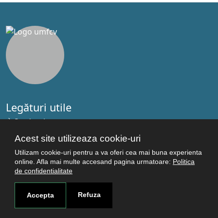
Legături utile
Studenţi
Facultăţi
Acest site utilizeaza cookie-uri
Cercetare
Utilizam cookie-uri pentru a va oferi cea mai buna experienta
Termeni şi condiţii
online. Afla mai multe accesand pagina urmatoare:
Politica
de confidentialitate
Politica de confidenţialitate
Autentificare
Refuza
Accepta