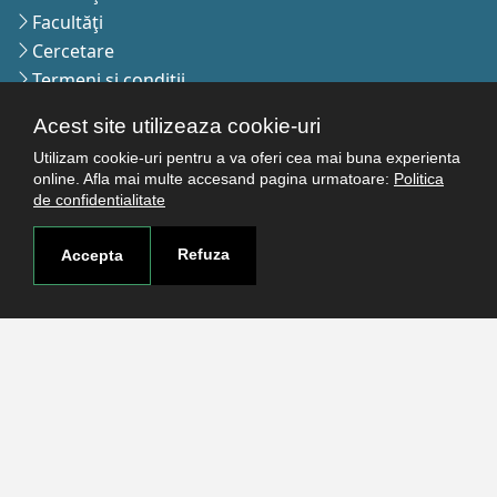
Facultăţi
Cercetare
Termeni şi condiţii
Politica de confidenţialitate
Acest site utilizeaza cookie-uri
Autentificare
Utilizam cookie-uri pentru a va oferi cea mai buna experienta
online. Afla mai multe accesand pagina urmatoare:
Politica
de confidentialitate
Contact
Pagina de contact
Refuza
Accepta
Cum ajungi aici
Covid-19
Str. Petru Rareş nr.2, Craiova, 200349
Abonează-te la newsletter!
The Human
Resources