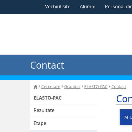
Vechiul site
Alumni
Personal di
Contact
Cercetare
Granturi
ELASTO-PAC
Contact
Con
ELASTO-PAC
Rezultate
M
Etape