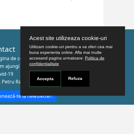
Acest site utilizeaza cookie-uri
ntact
Utilizam cookie-uri pentru a va oferi cea mai
buna experienta online. Afla mai multe
gina de contact
accesand pagina urmatoare:
Politica de
confidentialitate
m ajungi aici
vid-19
Refuza
Accepta
r. Petru Rareş nr.2, Craiova, 200349
nează-te la newsletter!
The Human
Resources
Strategy for
Researchers