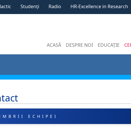
dactic
Studenți
Radio
HR-Excellence in Research
ACASĂ
DESPRE NOI
EDUCAȚIE
CE
tact
EMBRII ECHIPEI