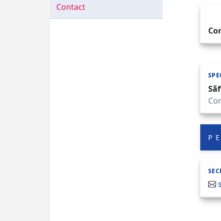
Contact
Con
SPE
Sãf
Con
P
SEC