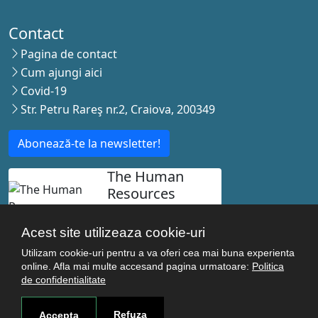
Contact
Pagina de contact
Cum ajungi aici
Covid-19
Str. Petru Rareş nr.2, Craiova, 200349
Abonează-te la newsletter!
The Human
Resources
Strategy for
Researchers
Acest site utilizeaza cookie-uri
Utilizam cookie-uri pentru a va oferi cea mai buna experienta
online. Afla mai multe accesand pagina urmatoare:
Politica
de confidentialitate
© Copyright 2021-2026 Toate drepturile rezervate -
Universitatea de Medicina si Farmacie Craiova. Realizat
Refuza
Accepta