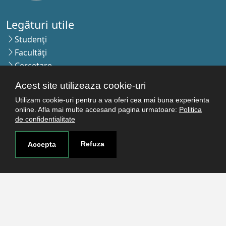
Legături utile
Studenţi
Facultăţi
Cercetare
Termeni şi condiţii
Acest site utilizeaza cookie-uri
Politica de confidenţialitate
Utilizam cookie-uri pentru a va oferi cea mai buna experienta
Autentificare
online. Afla mai multe accesand pagina urmatoare:
Politica
de confidentialitate
Contact
Refuza
Accepta
Pagina de contact
Cum ajungi aici
Covid-19
Str. Petru Rareş nr.2, Craiova, 200349
Abonează-te la newsletter!