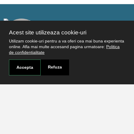
Acest site utilizeaza cookie-uri
Utilizam cookie-uri pentru a va oferi cea mai buna experienta
online. Afla mai multe accesand pagina urmatoare:
Politica
de confidentialitate
Legături utile
Refuza
Accepta
Studenţi
Facultăţi
Cercetare
Termeni şi condiţii
Politica de confidenţialitate
Autentificare