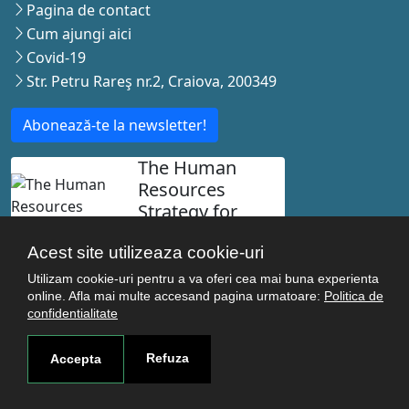
Pagina de contact
Cum ajungi aici
Covid-19
Str. Petru Rareş nr.2, Craiova, 200349
Abonează-te la newsletter!
The Human
Resources
Strategy for
Researchers
Acest site utilizeaza cookie-uri
Utilizam cookie-uri pentru a va oferi cea mai buna experienta
online. Afla mai multe accesand pagina urmatoare:
Politica de
confidentialitate
© Copyright 2021-2026 Toate drepturile rezervate -
Universitatea de Medicina si Farmacie Craiova. Realizat
Refuza
Accepta
de
Acron Soft