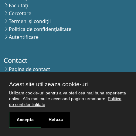
Facultăţi
Cercetare
Termeni şi condiţii
Politica de confidenţialitate
Autentificare
Contact
Pagina de contact
Cum ajungi aici
Acest site utilizeaza cookie-uri
Covid-19
Str. Petru Rareş nr.2, Craiova, 200349
Utilizam cookie-uri pentru a va oferi cea mai buna experienta
online. Afla mai multe accesand pagina urmatoare:
Politica
de confidentialitate
Abonează-te la newsletter!
Refuza
Accepta
The Human
Resources