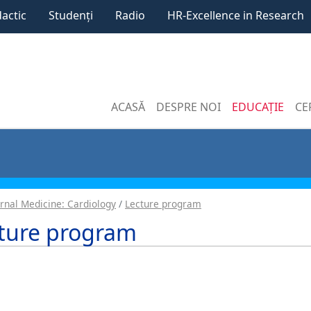
dactic
Studenți
Radio
HR-Excellence in Research
ACASĂ
DESPRE NOI
EDUCAȚIE
CE
ernal Medicine: Cardiology
Lecture program
ture program