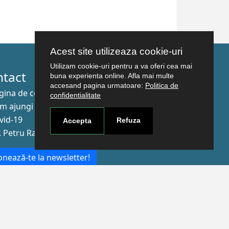
Acest site utilizeaza cookie-uri
Utilizam cookie-uri pentru a va oferi cea mai
ntact
buna experienta online. Afla mai multe
accesand pagina urmatoare:
Politica de
gina de contact
confidentialitate
m ajungi aici
vid-19
Refuza
Accepta
r. Petru Rareş nr.2, Craiova, 200349
nează-te la newsletter!
The Human
Resources
Strategy for
Researchers