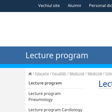
Vechiul site
Alumni
Personal di
Lecture program
Educație
Facultăţi
Medicină
Medicine
Int
Lec
Lecture program
Lecture program
Pneumology
Lecture program Cardiology