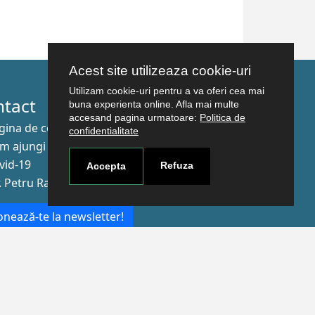
Acest site utilizeaza cookie-uri
Utilizam cookie-uri pentru a va oferi cea mai
ntact
buna experienta online. Afla mai multe
accesand pagina urmatoare:
Politica de
gina de contact
confidentialitate
m ajungi aici
vid-19
Refuza
Accepta
r. Petru Rareş nr.2, Craiova, 200349
nează-te la newsletter!
The Human
Resources
Strategy for
Researchers