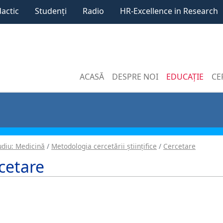
dactic
Studenți
Radio
HR-Excellence in Research
ACASĂ
DESPRE NOI
EDUCAȚIE
CE
diu: Medicină
Metodologia cercetării științifice
Cercetare
cetare