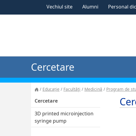
Vechiul site
Alumni
Personal di
Cercetare
Educație
Facultăţi
Medicină
Program de stu
Cer
Cercetare
3D printed microinjection
syringe pump