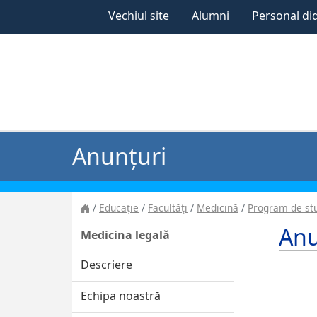
Vechiul site
Alumni
Personal di
Anunțuri
Educație
Facultăţi
Medicină
Program de stu
Anu
Medicina legală
Descriere
Echipa noastră