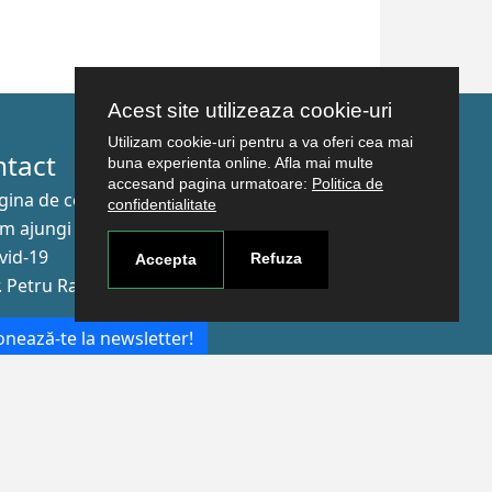
Acest site utilizeaza cookie-uri
Utilizam cookie-uri pentru a va oferi cea mai
ntact
buna experienta online. Afla mai multe
accesand pagina urmatoare:
Politica de
gina de contact
confidentialitate
m ajungi aici
vid-19
Refuza
Accepta
r. Petru Rareş nr.2, Craiova, 200349
nează-te la newsletter!
The Human
Resources
Strategy for
Researchers