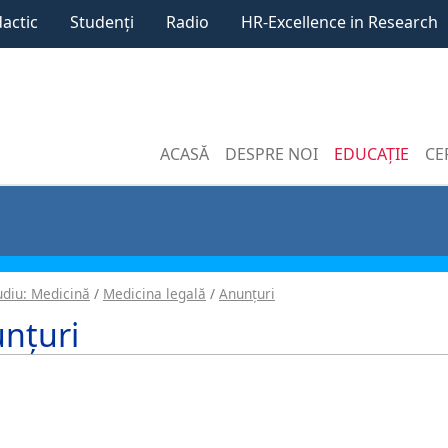
dactic
Studenți
Radio
HR-Excellence in Research
ACASĂ
DESPRE NOI
EDUCAȚIE
CE
diu: Medicină
Medicina legală
Anunțuri
nțuri