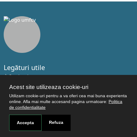
Legături utile
Studenţi
Facultăţi
Acest site utilizeaza cookie-uri
Cercetare
Utilizam cookie-uri pentru a va oferi cea mai buna experienta
Termeni şi condiţii
online. Afla mai multe accesand pagina urmatoare:
Politica
de confidentialitate
Politica de confidenţialitate
Autentificare
Refuza
Accepta